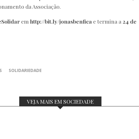
onamento da Associação.
eSolidar
em
http://bit.ly/jonasbenfica
e termina a
24 de
S
SOLIDARIEDADE
VEJA MAIS EM SOCIEDADE