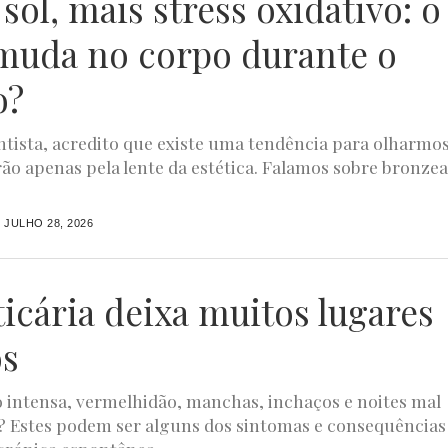
sol, mais stress oxidativo: o
muda no corpo durante o
o?
tista, acredito que existe uma tendência para olharmo
rão apenas pela lente da estética. Falamos sobre bronze
JULHO 28, 2026
ticária deixa muitos lugares
os
intensa, vermelhidão, manchas, inchaços e noites mal
 Estes podem ser alguns dos sintomas e consequências