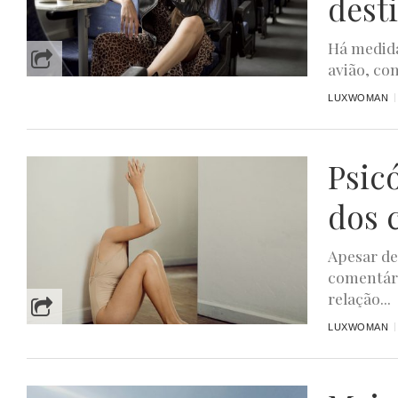
dest
Há medida
avião, co
LUXWOMAN
Psic
dos 
Apesar de
comentári
relação...
LUXWOMAN