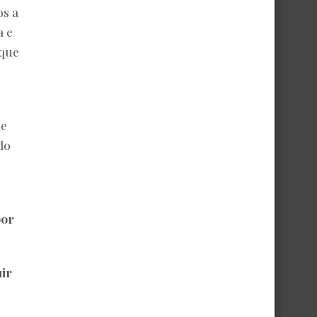
os a
a e
que
de
do
por
ir