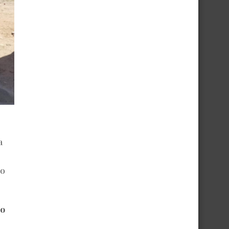
a
 o
io