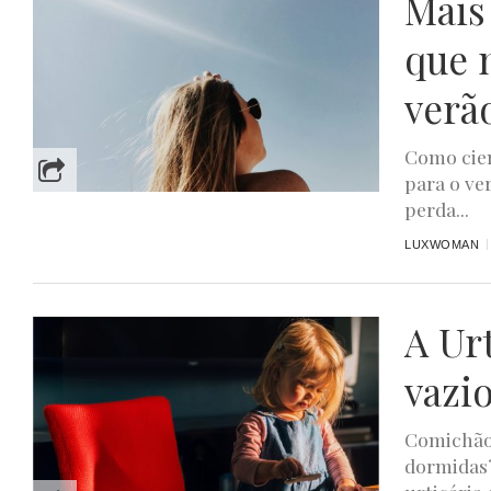
Mais 
que 
verã
Como cien
para o ve
perda...
LUXWOMAN
A Ur
vazi
Comichão 
dormidas?