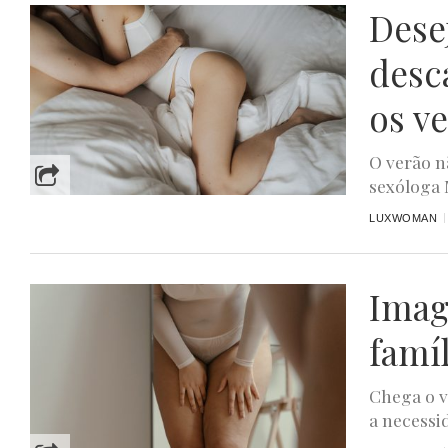
Dese
desc
os v
O verão n
sexóloga 
LUXWOMAN
Imag
famíl
Chega o v
a necessid