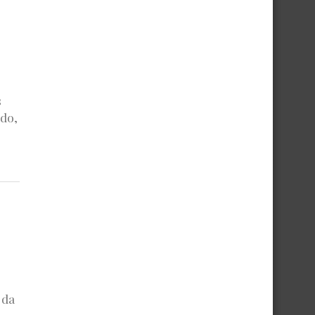
s
ado,
 da