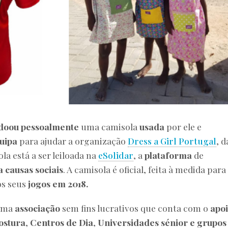
doou pessoalmente
uma camisola
usada
por ele e
uipa
para ajudar a organização
Dress a Girl Portugal
, d
la está a ser leiloada na
eSolidar
, a
plataforma
de
 causas sociais
. A camisola é oficial, feita à medida para
os seus
jogos em 2018.
uma
associação
sem fins lucrativos que conta com o
apo
costura
,
Centros de Dia
,
Universidades sénior e grupos