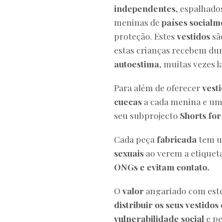
independentes
, espalhado
meninas de
países socialm
proteção. Estes
vestidos
sã
estas crianças recebem du
autoestima
, muitas vezes 
Para além de oferecer
vest
cuecas
a cada menina e um
seu subprojecto
Shorts fo
Cada peça
fabricada
tem 
sexuais
ao verem a etiquet
ONGs e evitam contato.
O
valor
angariado com este
distribuir os seus vestidos
vulnerabilidade social
e pe