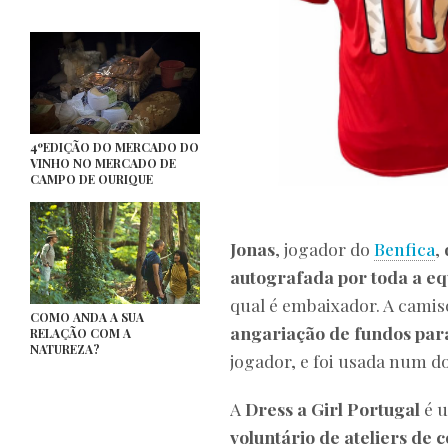
4ºEDIÇÃO DO MERCADO DO
VINHO NO MERCADO DE
CAMPO DE OURIQUE
Jonas
, jogador do
Benfica
,
autografada por toda a eq
qual é embaixador. A camiso
COMO ANDA A SUA
angariação de fundos para
RELAÇÃO COM A
NATUREZA?
jogador, e foi usada num d
A
Dress a Girl Portugal
é 
voluntário de ateliers de 