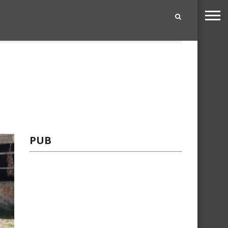
|
PUB