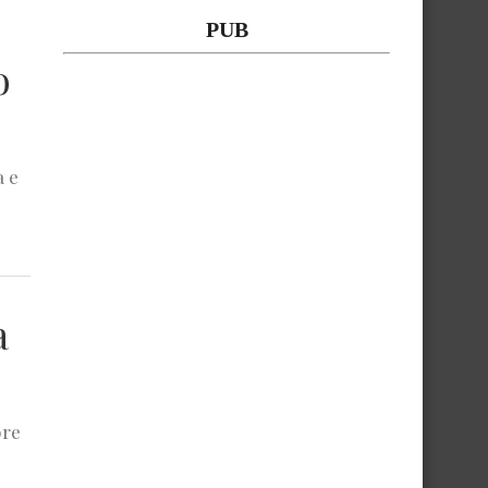
PUB
o
a e
a
bre