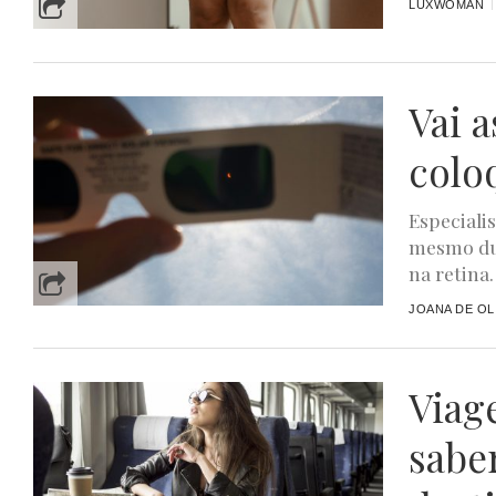
LUXWOMAN
Vai a
colo
Especiali
mesmo du
na retina.
JOANA DE OL
Viag
sabe