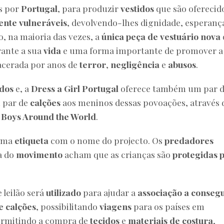
s por
Portugal
, para produzir
vestidos
que são oferecid
ente vulneráveis
, devolvendo-lhes dignidade, esperanç
o, na maioria das vezes, a
única peça de vestuário nova
rante a sua
vida
e uma forma importante de promover a
lacerada por anos de
terror
,
negligência
e
abusos
.
idos
e, a
Dress a Girl Portugal
oferece também um par 
 par de
calções
aos meninos dessas povoações, através 
r Boys Around the World
.
uma
etiqueta
com o nome do projecto. Os
predadores
a do
movimento
acham que as crianças são
protegidas 
 leilão será
utilizado
para ajudar a
associação a consegu
 e calções
, possibilitando
viagens
para os países em
rmitindo a compra de
tecidos
e
materiais de costura
,