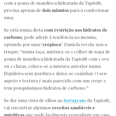
com a goma de mandioca hidratada da Tapiofit,
precisa apenas de
dois minutos
para a confecionar
uma.
Se está numa dieta
com restrição aos hidratos de
carbono
, pode aderir à tendência na mesma,
optando por uma
‘crepioca’
. Daniela revela-nos o
truque: “numa taça, mistura-se 1 colher de sopa de
goma de mandioca hidratada da Tapiofit com 1 ovo
ou 2 claras, coloca-se a mistura anterior numa
frigideira sem gordura e deixa-se cozinhar. O seu
aspeto e textura é mais parecido com um crepe e
tem pouquíssimos hidratos de carbono.”
Se der uma vista de olhos ao
Instagram
da Tapiofit,
vai encontrar algumas
receitas saudáveis e
nutritivas
que pode facilmente reproduzir em casa,