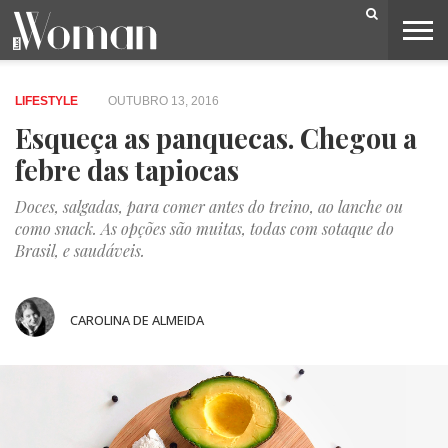
BELEZA
CAPA
LIFESTYLE
MODA
OPINIÃO
PESSOAS
SOCIEDADE
VIDEOS
LIFESTYLE
OUTUBRO 13, 2016
Esqueça as panquecas. Chegou a
febre das tapiocas
Doces, salgadas, para comer antes do treino, ao lanche ou
como snack. As opções são muitas, todas com sotaque do
Brasil, e saudáveis.
CAROLINA DE ALMEIDA