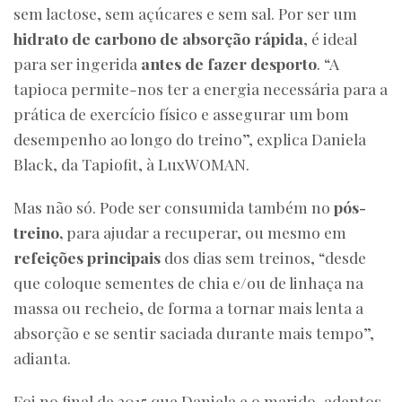
sem lactose, sem açúcares e sem sal. Por ser um
hidrato de carbono de absorção rápida
, é ideal
para ser ingerida
antes de fazer desporto
. “A
tapioca permite-nos ter a energia necessária para a
prática de exercício físico e assegurar um bom
desempenho ao longo do treino”, explica Daniela
Black, da Tapiofit, à LuxWOMAN.
Mas não só. Pode ser consumida também no
pós-
treino,
para ajudar a recuperar, ou mesmo em
refeições principais
dos dias sem treinos, “desde
que coloque sementes de chia e/ou de linhaça na
massa ou recheio, de forma a tornar mais lenta a
absorção e se sentir saciada durante mais tempo”,
adianta.
Foi no final de 2015 que Daniela e o marido, adeptos