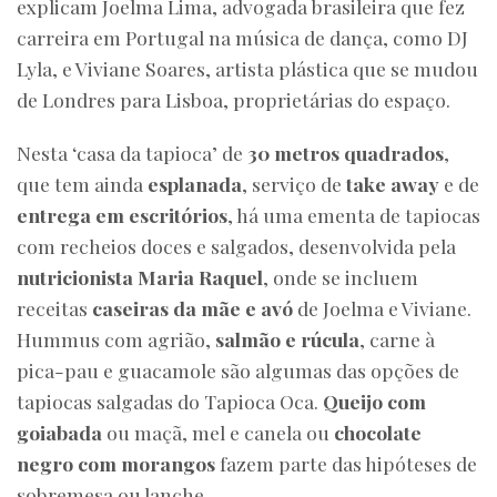
explicam Joelma Lima, advogada brasileira que fez
carreira em Portugal na música de dança, como DJ
Lyla, e Viviane Soares, artista plástica que se mudou
de Londres para Lisboa, proprietárias do espaço.
Nesta ‘casa da tapioca’ de
30 metros quadrados
,
que tem ainda
esplanada
, serviço de
take away
e de
entrega em escritórios
, há uma ementa de tapiocas
com recheios doces e salgados, desenvolvida pela
nutricionista Maria Raquel
, onde se incluem
receitas
caseiras da mãe e avó
de Joelma e Viviane.
Hummus com agrião,
salmão e rúcula
, carne à
pica-pau e guacamole são algumas das opções de
tapiocas salgadas do Tapioca Oca.
Queijo com
goiabada
ou maçã, mel e canela ou
chocolate
negro com morangos
fazem parte das hipóteses de
sobremesa ou lanche.