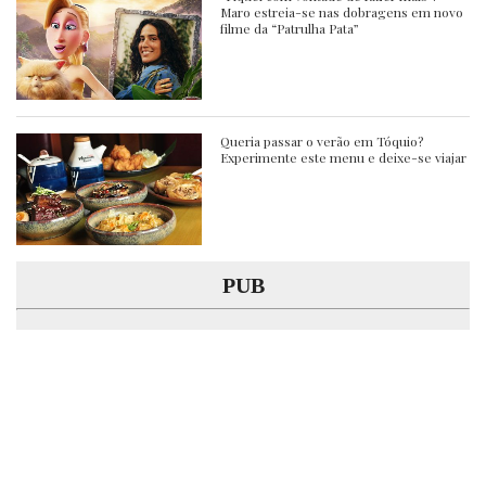
Maro estreia-se nas dobragens em novo
filme da “Patrulha Pata”
Queria passar o verão em Tóquio?
Experimente este menu e deixe-se viajar
PUB