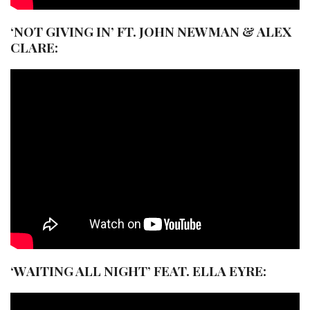
‘NOT GIVING IN’ FT. JOHN NEWMAN & ALEX
CLARE:
‘WAITING ALL NIGHT’ FEAT. ELLA EYRE: