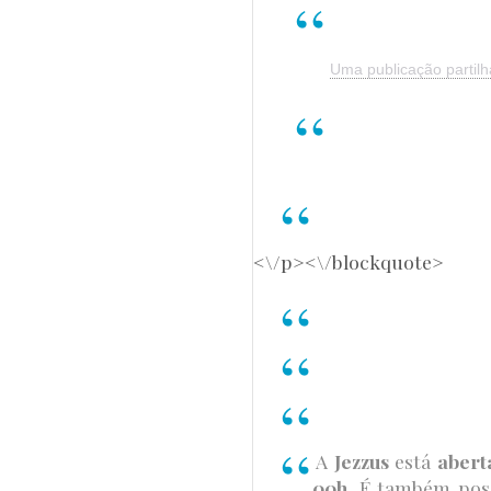
Uma publicação partilhad
<\/p><\/blockquote>
A
Jezzus
está
abert
00h
. É também poss