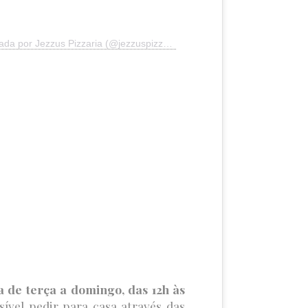
a por Jezzus Pizzaria (@jezzuspizzaria)
a de terça a domingo, das 12h às
ível pedir para casa através das