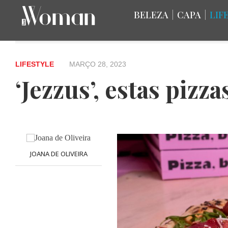
BELEZA
|
CAPA
|
LIF
LIFESTYLE
MARÇO 28, 2023
‘Jezzus’, estas piz
JOANA DE OLIVEIRA