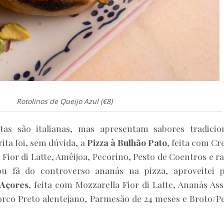
Rotolinos de Queijo Azul (€8)
as são italianas, mas apresentam sabores tradicio
ita foi, sem dúvida, a
Pizza à Bulhão Pato
, feita com C
Fior di Latte, Amêijoa, Pecorino, Pesto de Coentros e r
u fã do controverso ananás na pizza, aproveitei 
 Açores
, feita com Mozzarella Fior di Latte, Ananás As
orco Preto alentejano, Parmesão de 24 meses e Broto/P