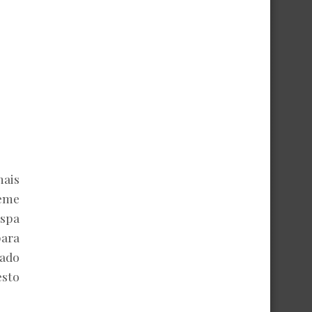
nais
reme
aspa
para
sado
esto