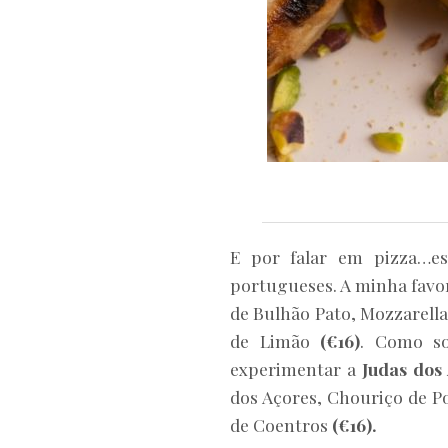
E por falar em pizza…est
portugueses. A minha favor
de Bulhão Pato, Mozzarella 
de Limão
(€16)
. Como so
experimentar a
Judas dos
dos Açores, Chouriço de P
de Coentros
(€16).