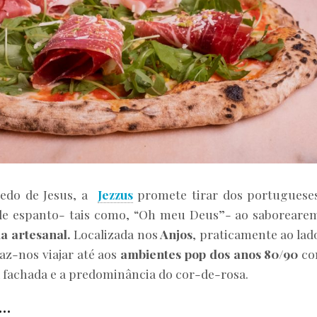
redo de Jesus, a
Jezzus
promete tirar dos portuguese
 de espanto- tais como, “Oh meu Deus”- ao saboreare
a artesanal.
Localizada nos
Anjos
, praticamente ao lad
az-nos viajar até aos
ambientes pop dos anos 80/90
co
na fachada e a predominância do cor-de-rosa.
u…