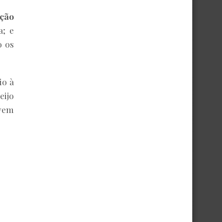
ção
a; e
o os
io à
eijo
 vem