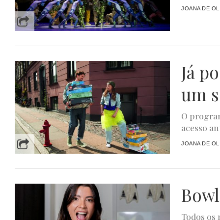
JOANA DE OL
Já p
um s
O program
acesso ant
JOANA DE OL
Bowl
Todos os 