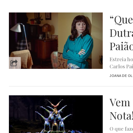
“Quer
Dutr
Paiã
Estreia h
Carlos Pai
JOANA DE OL
Vem 
Nota
O que faze