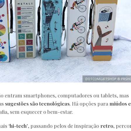
DOTCOMGIFTSHOP © PRSH
o entram smartphones, computadores ou tablets, mas
as
sugestões são tecnológicas
. Há opções para
miúdos e
afia, sem esquecer o bem-estar.
mais
‘hi-tech’
, passando pelos de inspiração
retro
, perco