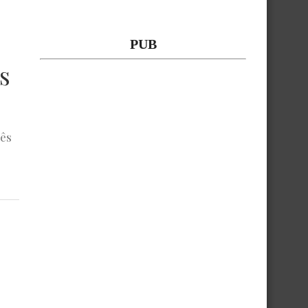
PUB
s
uês