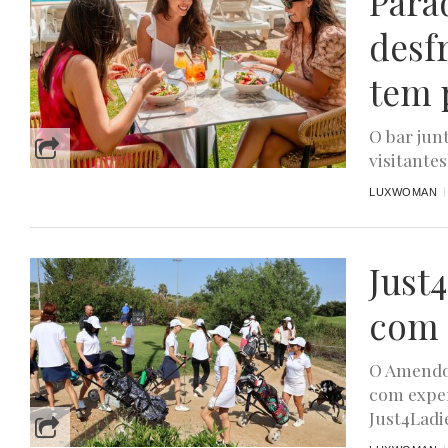
Para
desf
tem 
O bar jun
visitantes
LUXWOMAN
Just
com 
O Amendoe
com exper
Just4Ladie