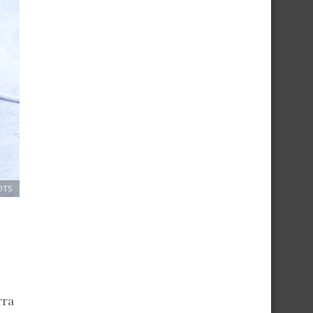
OTS
rra