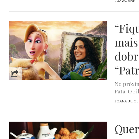
LUXWOMAN
“Fiq
mais
dobr
“Pat
No próxim
Pata: O F
JOANA DE OL
Quer