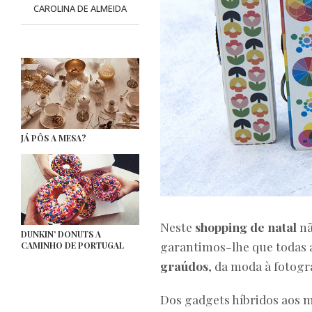
CAROLINA DE ALMEIDA
JÁ PÔS A MESA?
Neste
shopping de natal
nã
DUNKIN’ DONUTS A
garantimos-lhe que todas 
CAMINHO DE PORTUGAL
graúdos
, da moda à fotogr
Dos gadgets híbridos aos 