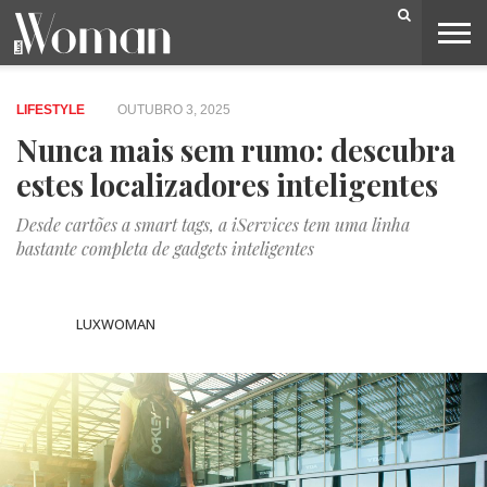
BELEZA
CAPA
LIFESTYLE
MODA
OPINIÃO
PESSOAS
SOCIEDADE
VIDEOS
LIFESTYLE
OUTUBRO 3, 2025
Nunca mais sem rumo: descubra
estes localizadores inteligentes
Desde cartões a smart tags, a iServices tem uma linha
bastante completa de gadgets inteligentes
LUXWOMAN