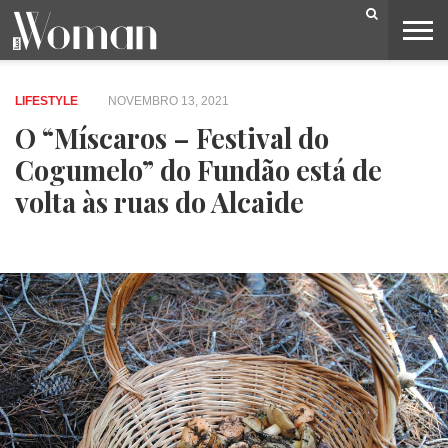
BELEZA
CAPA
LIFESTYLE
MODA
OPINIÃO
PESSOAS
SOCIEDADE
VIDEOS
LIFESTYLE
NOVEMBRO 13, 2021
O “Míscaros – Festival do
Cogumelo” do Fundão está de
volta às ruas do Alcaide