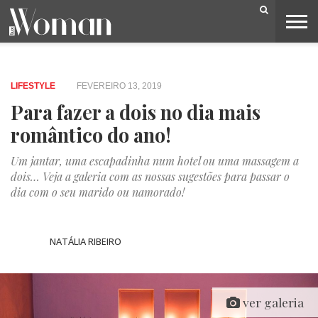
BELEZA
CAPA
LIFESTYLE
MODA
OPINIÃO
PESSOAS
SOCIEDADE
VIDEOS
LIFESTYLE
FEVEREIRO 13, 2019
Para fazer a dois no dia mais
romântico do ano!
Um jantar, uma escapadinha num hotel ou uma massagem a
dois… Veja a galeria com as nossas sugestões para passar o
dia com o seu marido ou namorado!
NATÁLIA RIBEIRO
ver galeria