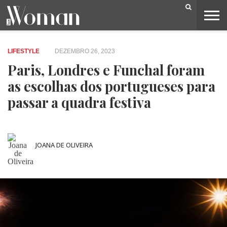
BELEZA
CAPA
LIFESTYLE
MODA
OPINIÃO
PESSOAS
SOCIEDADE
VIDEOS
LIFESTYLE
DEZEMBRO 26, 2023
Paris, Londres e Funchal foram
as escolhas dos portugueses para
passar a quadra festiva
JOANA DE OLIVEIRA