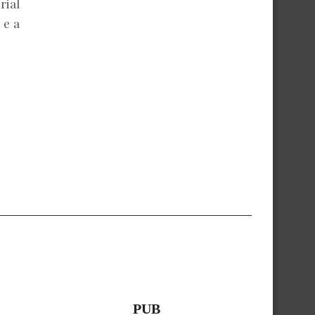
rial
 e a
PUB