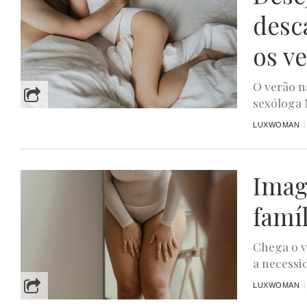
desc
os v
O verão n
sexóloga 
LUXWOMAN
Imag
famíl
Chega o v
a necessid
LUXWOMAN