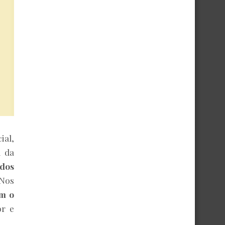
ial,
a da
dos
 Nos
m o
or e