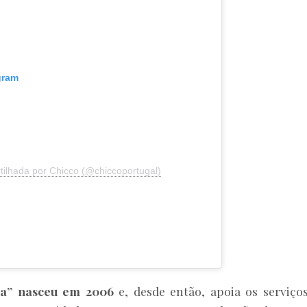
gram
tilhada por Chicco (@chiccoportugal)
da” nasceu em 2006
e, desde então, apoia os serviço