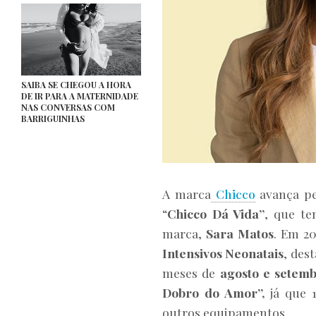
SAIBA SE CHEGOU A HORA
DE IR PARA A MATERNIDADE
NAS CONVERSAS COM
BARRIGUINHAS
A marca
Chicco
avança pel
“
Chicco Dá Vida”
, que t
marca,
Sara Matos
. Em 20
Intensivos Neonatais
, dest
meses de
agosto e setem
Dobro do Amor”,
já que 
outros equipamentos.