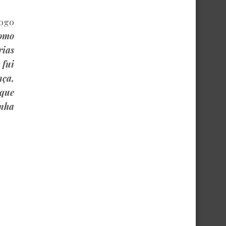
logo
como
rias
 fui
nça,
 que
inha