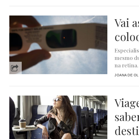
Vai a
colo
Especiali
mesmo du
na retina.
JOANA DE OL
Viag
sabe
dest