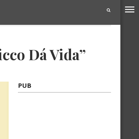
|
icco Dá Vida”
PUB