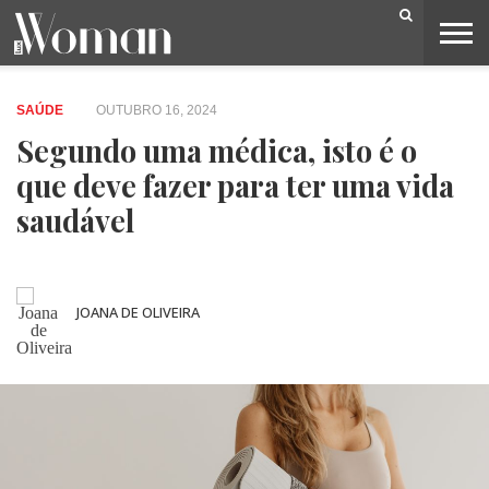
BELEZA
CAPA
LIFESTYLE
MODA
OPINIÃO
PESSOAS
SOCIEDADE
VIDEOS
SAÚDE
OUTUBRO 16, 2024
Segundo uma médica, isto é o
que deve fazer para ter uma vida
saudável
JOANA DE OLIVEIRA