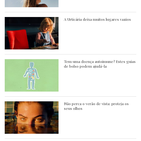
A Urticária deixa muitos lugares vazios
Tem uma doença autoimune? Estes guias
de bolso podem ajudá-la
Não perca o verão de vista: proteja os
seus olhos