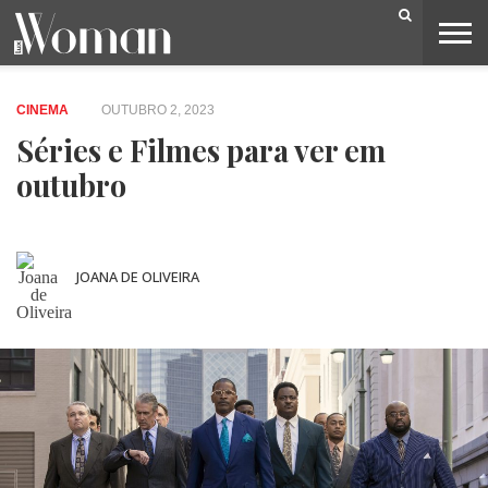
BELEZA
CAPA
LIFESTYLE
MODA
OPINIÃO
PESSOAS
SOCIEDADE
VIDEOS
CINEMA
OUTUBRO 2, 2023
Séries e Filmes para ver em
outubro
JOANA DE OLIVEIRA