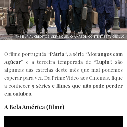
THE BURIAL CRÉDITOS: SKIP BOLEN © AMAZON CONTENT SERVICES LLC
O filme português
“Pátria”
, a série “
Morangos com
Açúcar”
e a terceira temporada de
“Lupin”,
são
algumas das estreias deste mês que mal podemos
esperar para ver. Da Prime Video aos Cinemas, fique
a conhecer
9
séries e filmes que não pode perder
em outubro.
A Bela América (filme)