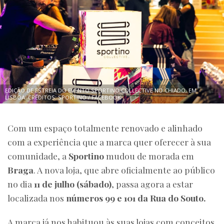
EDIÇÃO DE ESTREIA DO EVENTO SPORTINO COLLECTIVE NO CHIADO, EM
LISBOA. CRÉDITOS: SPORTINO / FACEBOOK
Com um espaço totalmente renovado e alinhado
com a experiência que a marca quer oferecer à sua
comunidade, a
Sportino
mudou de morada em
Braga
. A nova loja, que abre oficialmente ao público
no dia
11 de julho (sábado)
, passa agora a estar
localizada nos
números 99 e 101 da Rua do Souto.
A marca já nos habituou às suas lojas com conceitos