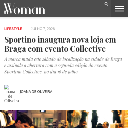
BELEZA
CAPA
LIFESTYLE
MODA
OPINIÃO
PESSOAS
SOCIEDADE
VIDEOS
LIFESTYLE
JULHO 7, 2026
Sportino inaugura nova loja em
Braga com evento Collective
A marca muda este sábado de localização na cidade de Braga
e assinala a abertura com a segunda edição do evento
Sportino Collective, no dia 16 de julho.
JOANA DE OLIVEIRA