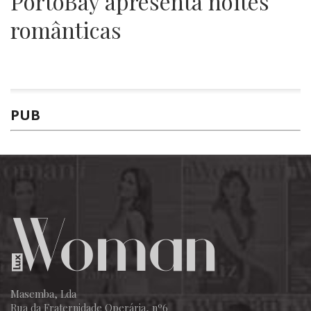
PortoBay apresenta noites
românticas
PUB
Masemba, Lda
Rua da Fraternidade Operária, nº6