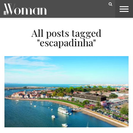
BELEZA
CAPA
LIFESTYLE
MODA
OPINIÃO
PESSOAS
SOCIEDADE
VIDEOS
All posts tagged
"escapadinha"