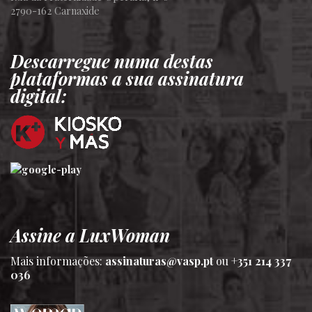
2790-162 Carnaxide
Descarregue numa destas
plataformas a sua assinatura
digital:
Assine a LuxWoman
Mais informações:
assinaturas@vasp.pt
ou
+351 214 337
036