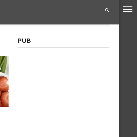
|
PUB