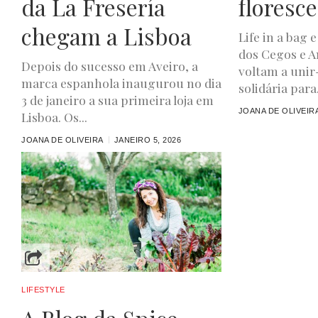
da La Fresería
floresce
chegam a Lisboa
Life in a bag
dos Cegos e A
Depois do sucesso em Aveiro, a
voltam a uni
marca espanhola inaugurou no dia
solidária para.
3 de janeiro a sua primeira loja em
JOANA DE OLIVEIR
Lisboa. Os...
JOANA DE OLIVEIRA
JANEIRO 5, 2026
LIFESTYLE