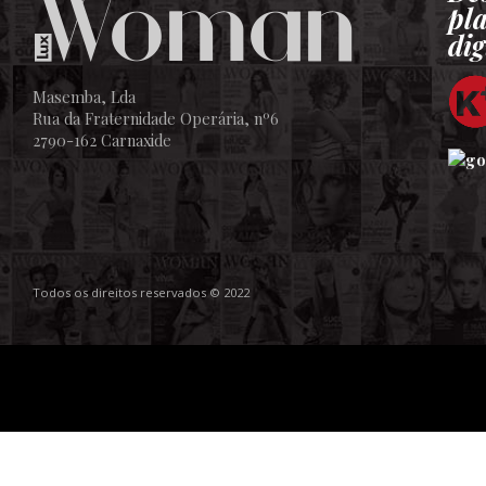
pl
dig
Masemba, Lda
Rua da Fraternidade Operária, nº6
2790-162 Carnaxide
Todos os direitos reservados © 2022