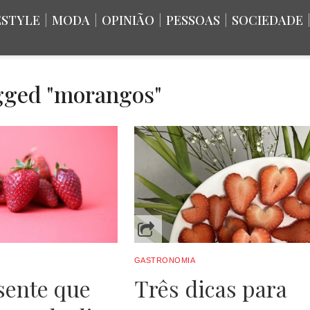
ESTYLE
|
MODA
|
OPINIÃO
|
PESSOAS
|
SOCIEDADE
agged "morangos"
GASTRONOMIA
sente que
Três dicas para