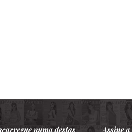
scarregue numa destas
Assine 