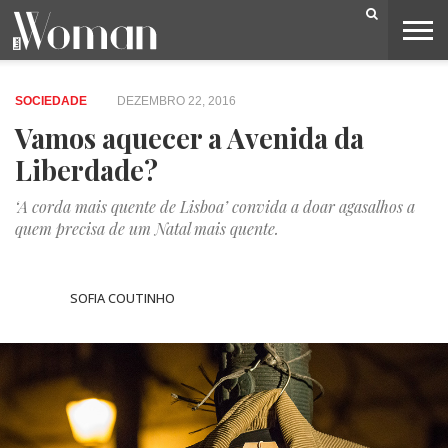
BELEZA
CAPA
LIFESTYLE
MODA
OPINIÃO
PESSOAS
SOCIEDADE
VIDEOS
SOCIEDADE
DEZEMBRO 22, 2016
Vamos aquecer a Avenida da
Liberdade?
‘A corda mais quente de Lisboa’ convida a doar agasalhos a
quem precisa de um Natal mais quente.
SOFIA COUTINHO