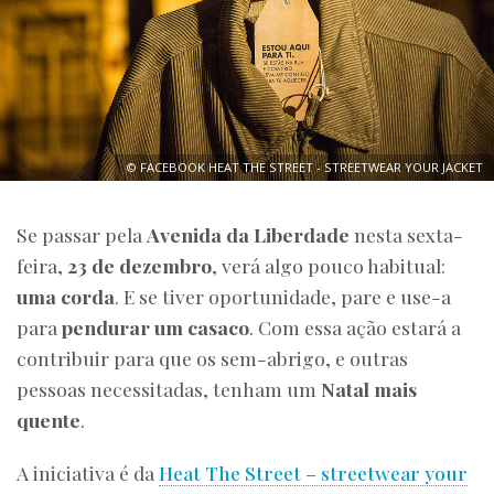
© FACEBOOK HEAT THE STREET - STREETWEAR YOUR JACKET
Se passar pela
Avenida da Liberdade
nesta sexta-
feira,
23 de dezembro
, verá algo pouco habitual:
uma corda
. E se tiver oportunidade, pare e use-a
para
pendurar um casaco
. Com essa ação estará a
contribuir para que os sem-abrigo, e outras
pessoas necessitadas, tenham um
Natal mais
quente
.
A iniciativa é da
Heat The Street – streetwear your