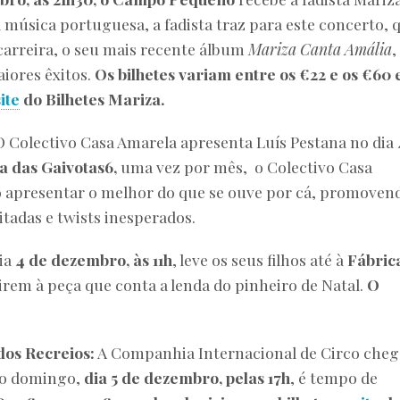
úsica portuguesa, a fadista traz para este concerto, 
 carreira, o seu mais recente álbum
Mariza Canta Amália
,
iores êxitos.
Os bilhetes variam entre os €
22 e os €60 
site
do Bilhetes Mariza.
O Colectivo Casa Amarela apresenta Luís Pestana no dia
a das Gaivotas6,
uma vez por mês, o Colectivo Casa
 apresentar o melhor do que se ouve por cá, promoven
itadas e twists inesperados.
ia
4 de dezembro, às 11h
, leve os seus filhos até à
Fábric
irem à peça que conta a lenda do pinheiro de Natal.
O
dos Recreios:
A Companhia Internacional de Circo che
o domingo,
dia 5 de dezembro, pelas 17h
, é tempo de