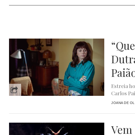
“Quer
Dutr
Paiã
Estreia h
Carlos Pai
JOANA DE OL
Vem 