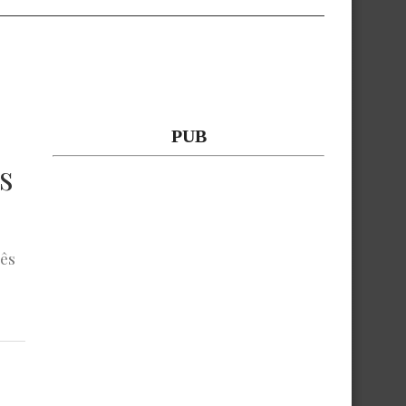
PUB
s
uês