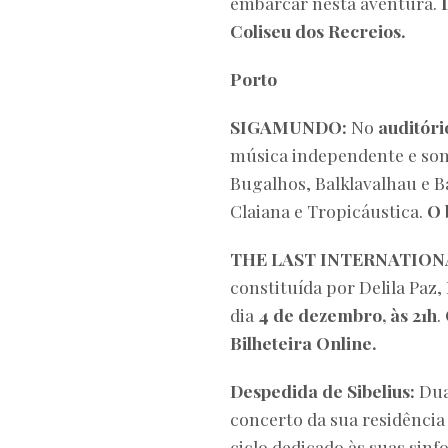
embarcar nesta aventura.
Coliseu dos Recreios.
Porto
SIGAMUNDO:
No
auditór
música independente e so
Bugalhos, Balklavalhau e Ba
Claiana e Tropicáustica.
O 
THE LAST INTERNATION
constituída por Delila Paz
dia
4 de dezembro, às 21h
.
Bilheteira Online.
Despedida de Sibelius:
Dua
concerto da sua residência
ciclo dedicado às suas sin