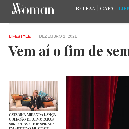
BELEZA
|
CAPA
|
LIF
LIFESTYLE
DEZEMBRO 2, 2021
Vem aí o fim de s
CATARINA MIRANDA LANÇA
COLEÇÃO DE ALMOFADAS
SUSTENTÁVEL E INSPIRADA
EM ARTISTAS MUSICAIS