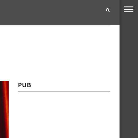
|
PUB