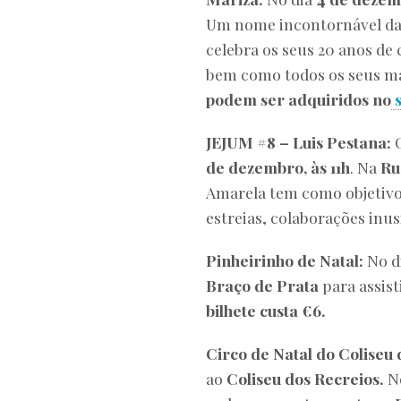
Um nome incontornável da m
celebra os seus 20 anos de
bem como todos os seus ma
podem ser adquiridos no
JEJUM #8 – Luis Pestana:
de dezembro, às 11h
. Na
Ru
Amarela tem como objetivo
estreias, colaborações inus
Pinheirinho de Natal:
No d
Braço de Prata
para assist
bilhete custa €6.
Circo de Natal do Coliseu 
ao
Coliseu dos Recreios.
N