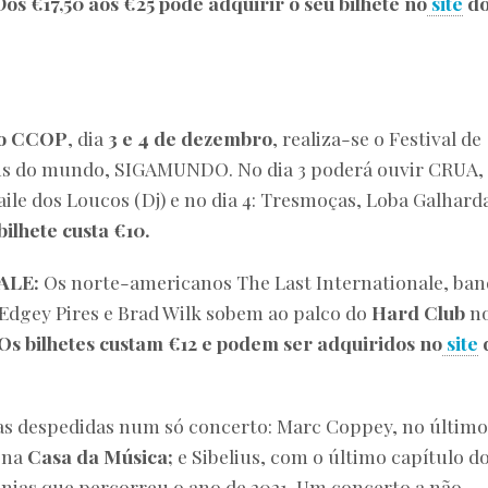
Dos €17,50 aos €25 pode adquirir o seu bilhete no
site
d
io CCOP
, dia
3 e 4 de dezembro
, realiza-se o Festival de
ns do mundo, SIGAMUNDO. No dia 3 poderá ouvir CRUA,
ile dos Loucos (Dj) e no dia 4: Tresmoças, Loba Galhard
bilhete custa €10.
ALE:
Os norte-americanos The Last Internationale, ban
, Edgey Pires e Brad Wilk sobem ao palco do
Hard Club
n
Os bilhetes custam €12 e podem ser adquiridos no
site
s despedidas num só concerto: Marc Coppey, no último
 na
Casa da Música;
e Sibelius, com o último capítulo d
fonias que percorreu o ano de 2021. Um concerto a não