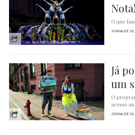
Nota
O que faze
JOANA DE OL
Já p
um s
O program
acesso ant
JOANA DE OL