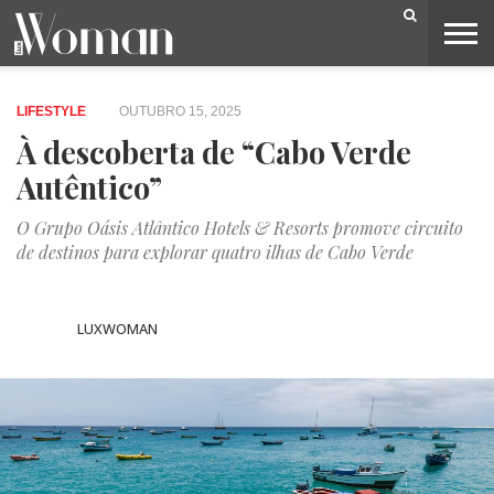
BELEZA
CAPA
LIFESTYLE
MODA
OPINIÃO
PESSOAS
SOCIEDADE
VIDEOS
LIFESTYLE
OUTUBRO 15, 2025
À descoberta de “Cabo Verde
Autêntico”
O Grupo Oásis Atlântico Hotels & Resorts promove circuito
de destinos para explorar quatro ilhas de Cabo Verde
LUXWOMAN