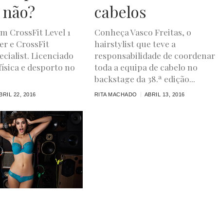
 não?
cabelos
um CrossFit Level 1
Conheça Vasco Freitas, o
ner e CrossFit
hairstylist que teve a
cialist. Licenciado
responsabilidade de coordenar
ísica e desporto no
toda a equipa de cabelo no
backstage da 38.ª edição...
BRIL 22, 2016
RITA MACHADO
ABRIL 13, 2016