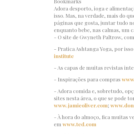
Bookmarks
Adora desporto, ioga e alimentaç
isso. Mas, na verdade, mais do qu
páginas que gosta, juntar tudo n
enquanto bebe, nas calmas, um c
- O site de Gwyneth Paltrow, com
- Pratica Ashtanga Yoga, por isso
institute
- As capas de muitas revistas in
- Inspirações para compras
www.
- Adora comida e, sobretudo, opç
sites nesta área, o que se pode 
www.jamieoliver.com
;
www.don
- À hora do almoço, fica muitas 
em
www.ted.com