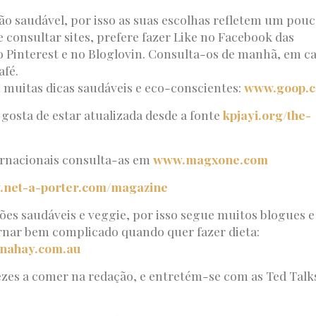
ão saudável, por isso as suas escolhas refletem um pou
e consultar sites, prefere fazer Like no Facebook das
o Pinterest e no Bloglovin. Consulta-os de manhã, em ca
afé.
 muitas dicas saudáveis e eco-conscientes:
www.goop.
 gosta de estar atualizada desde a fonte
kpjayi.org/the-
ternacionais consulta-as em
www.magxone.com
net-a-porter.com/magazine
ões saudáveis e veggie, por isso segue muitos blogues e
tornar bem complicado quando quer fazer dieta:
nahay.com.au
vezes a comer na redação, e entretém-se com as Ted Talk