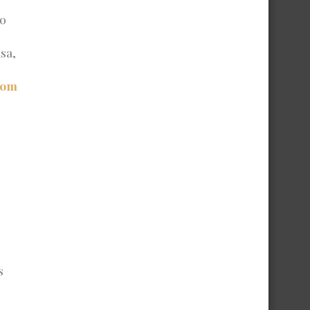
co
sa,
com
s