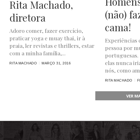
Homens
Rita Machado,
(não) fa
diretora
cama!
Adoro comer, fazer exercício,
praticar yoga e muay thai, ir à
Experiências 
praia, ler revistas e thrillers, estar
pessoa por mu
com a minha família,...
portuguesas. 
elas nunca ir
RITA MACHADO
MARÇO 31, 2016
nós, como ami
RITA MACHADO
F
VER M