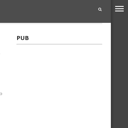
|
PUB
i
o