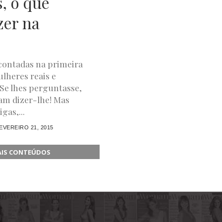
, o que
zer na
contadas na primeira
lheres reais e
Se lhes perguntasse,
iam dizer-lhe! Mas
gas,...
EVEREIRO 21, 2015
AIS CONTEÚDOS