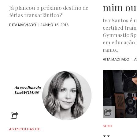
mim ou
Já planeou o próximo destino de
férias transatlântico?
Ivo Santos é 
RITA MACHADO
JUNHO 15, 2016
certified trai
Gymnastic Spe
em educação f
ramo...
RITA MACHADO
A
SEXO
AS ESCOLHAS DE...