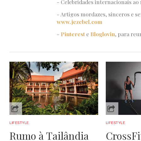
- Celebridades internacionais a
- Artigos mordazes, sinceros e se
www.jezebel.com
-
Pinterest
e
Bloglovin
, para reu
LIFESTYLE
LIFESTYLE
Rumo à Tailândia
CrossFi