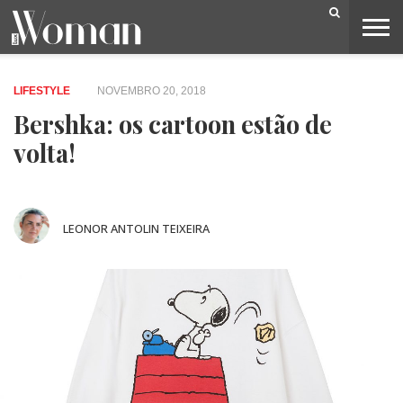
BELEZA
CAPA
LIFESTYLE
MODA
OPINIÃO
PESSOAS
SOCIEDADE
VIDEOS
LIFESTYLE
NOVEMBRO 20, 2018
Bershka: os cartoon estão de
volta!
LEONOR ANTOLIN TEIXEIRA