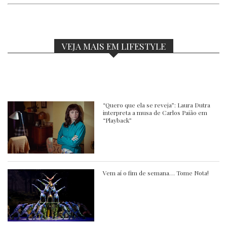
VEJA MAIS EM LIFESTYLE
“Quero que ela se reveja”: Laura Dutra
interpreta a musa de Carlos Paião em
“Playback”
Vem aí o fim de semana… Tome Nota!