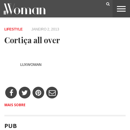
BELEZA
CAPA
LIFESTYLE
MODA
OPINIÃO
PESSOAS
SOCIEDADE
VIDEOS
LIFESTYLE
JANEIRO 2, 2013
Cortiça all over
LUXWOMAN
MAIS SOBRE
PUB