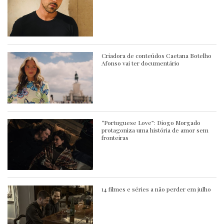
Criadora de conteúdos Caetana Botelho
Afonso vai ter documentário
“Portuguese Love”: Diogo Morgado
protagoniza uma história de amor sem
fronteiras
14 filmes e séries a não perder em julho