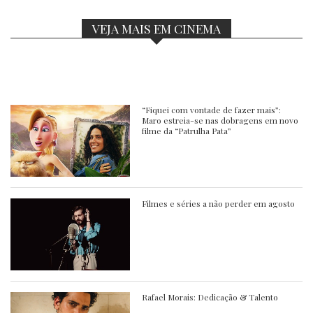
VEJA MAIS EM CINEMA
“Fiquei com vontade de fazer mais”:
Maro estreia-se nas dobragens em novo
filme da “Patrulha Pata”
Filmes e séries a não perder em agosto
Rafael Morais: Dedicação & Talento