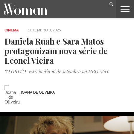
BELEZA
CAPA
LIFESTYLE
MODA
OPINIÃO
PESSOAS
SOCIEDADE
VIDEOS
CINEMA
SETEMBRO 8, 2025
Daniela Ruah e Sara Matos
protagonizam nova série de
Leonel Vieira
“O GRITO” estreia dia 16 de setembro na HBO Max
JOANA DE OLIVEIRA