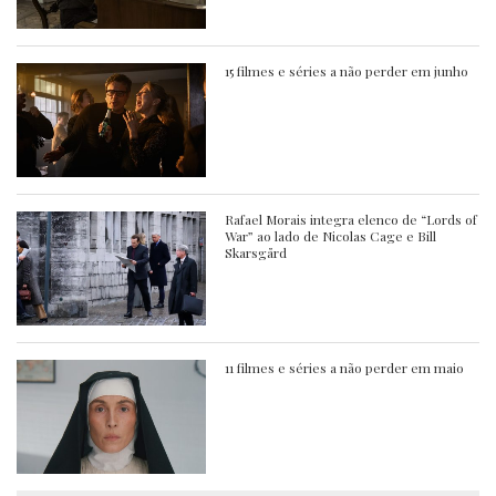
15 filmes e séries a não perder em junho
Rafael Morais integra elenco de “Lords of
War” ao lado de Nicolas Cage e Bill
Skarsgård
11 filmes e séries a não perder em maio