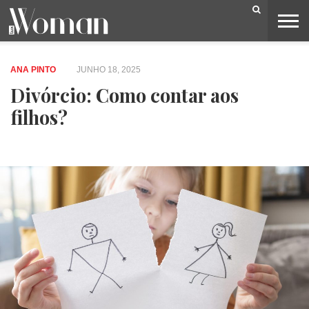
BELEZA
CAPA
LIFESTYLE
MODA
OPINIÃO
PESSOAS
SOCIEDADE
VIDEOS
ANA PINTO
JUNHO 18, 2025
Divórcio: Como contar aos
filhos?