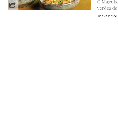
O Magoko
verões de
JOANA DE OL