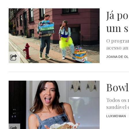
Já p
um s
O program
acesso ant
JOANA DE OL
Bowl
Todos os 
saudável 
LUXWOMAN