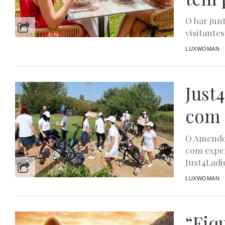
O bar jun
visitantes
LUXWOMAN
Just
com 
O Amendoe
com exper
Just4Ladie
LUXWOMAN
“Fiq