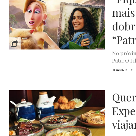
mais
dobr
“Pat
No próxim
Pata: O F
JOANA DE OL
Quer
Expe
viaja