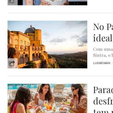
No Pa
ideal
Com uma v
Sintra, o
LUXWOMAN
Para
desf
tem 