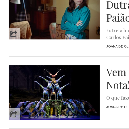
Dutr
Paiã
Estreia h
Carlos Pai
JOANA DE OL
Vem 
Nota
O que faze
JOANA DE OL