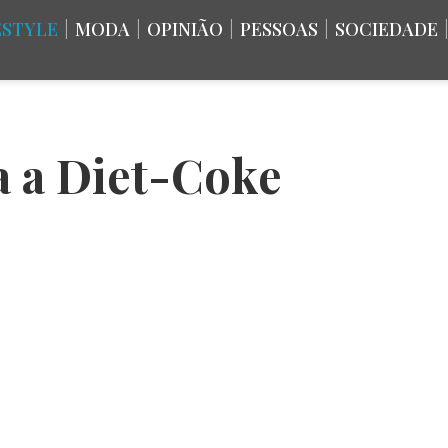
ESTYLE
|
MODA
|
OPINIÃO
|
PESSOAS
|
SOCIEDADE
a a Diet-Coke