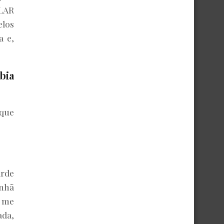
ULAR
elos
a e,
bia
 que
arde
anhã
o me
ada,