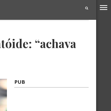
|
tóide: “achava
PUB