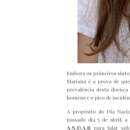
Embora os primeiros sintom
Mariana é a prova de que
prevalência desta doenç
homens e o pico de incidê
A propósito do Dia Naci
passado dia 5 de abril, a
A.N.D.A.R
para falar so