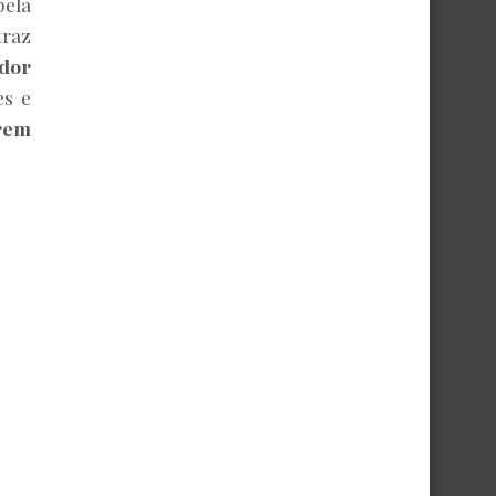
pela
traz
dor
es e
rem