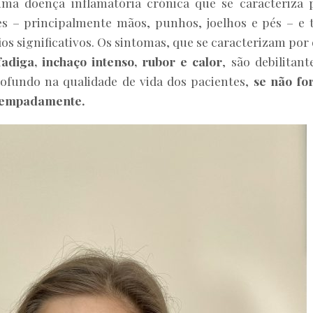
uma doença inflamatória crónica que se caracteriza 
es – principalmente mãos, punhos, joelhos e pés – e 
ios significativos. Os sintomas, que se caracterizam por
fadiga, inchaço intenso, rubor e calor
, são debilitant
fundo na qualidade de vida dos pacientes,
se não fo
 atempadamente.