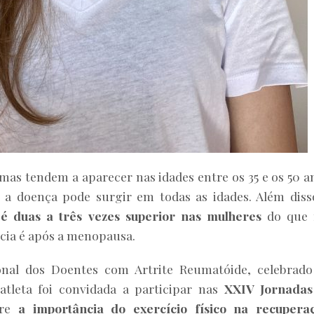
as tendem a aparecer nas idades entre os 35 e os 50 a
 a doença pode surgir em todas as idades. Além diss
a
é duas a três vezes superior nas mulheres
do que 
ncia é após a menopausa.
onal dos Doentes com Artrite Reumatóide, celebrad
 atleta foi convidada a participar nas
XXIV Jornadas
bre
a importância do exercício físico na recupera