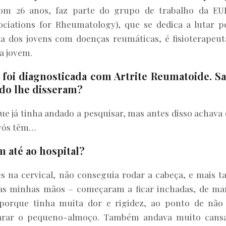
com 26 anos, faz parte do grupo de trabalho da E
ociations for Rheumatology), que se dedica a lutar p
da dos jovens com doenças reumáticas, é fisioterapeut
a jovem.
foi diagnosticada com Artrite Reumatoide. Sa
ndo lhe disseram?
e já tinha andado a pesquisar, mas antes disso achava
avós têm…
 até ao hospital?
s na cervical, não conseguia rodar a cabeça, e mais t
s minhas mãos – começaram a ficar inchadas, de m
porque tinha muita dor e rigidez, ao ponto de nã
parar o pequeno-almoço. Também andava muito cans