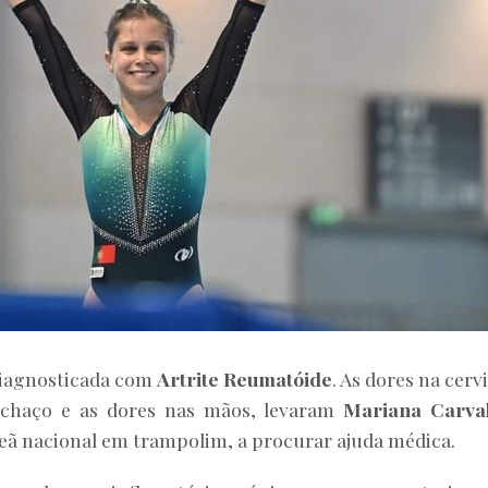
diagnosticada com
Artrite Reumatóide
. As dores na cervi
nchaço e as dores nas mãos, levaram
Mariana Carva
eã nacional em trampolim, a procurar ajuda médica.