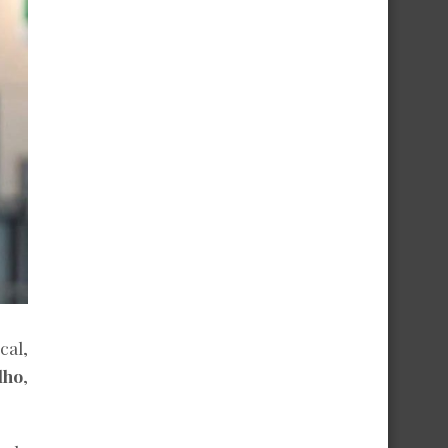
cal,
lho
,