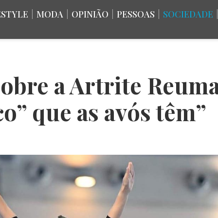
ESTYLE
|
MODA
|
OPINIÃO
|
PESSOAS
|
SOCIEDADE
obre a Artrite Reuma
co” que as avós têm”