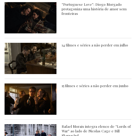
“Portuguese Love”: Diogo Morgado
protagoniza uma história de amor sem
fronteiras
14 filmes e séries a não perder em julho
15 filmes e séries a não perder em junho
Rafael Morais integra elenco de “Lords of
War” ao lado de Nicolas Cage e Bill
Skarsgård