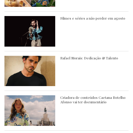
Filmes e séries a não perder em agosto
Rafael Morais: Dedicação & Talento
Criadora de conteúdos Caetana Botelho
Afonso vai ter documentário