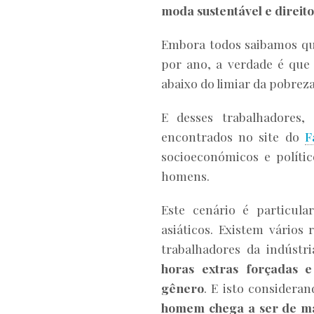
moda sustentável e direit
Embora todos saibamos qu
por ano, a verdade é que
abaixo do limiar da pobreza
E desses trabalhadores,
encontrados no site do
F
socioeconómicos e políti
homens.
Este cenário é particul
asiáticos. Existem vários
trabalhadores da indúst
horas extras forçadas e
gênero
. E isto considera
homem chega a ser de m