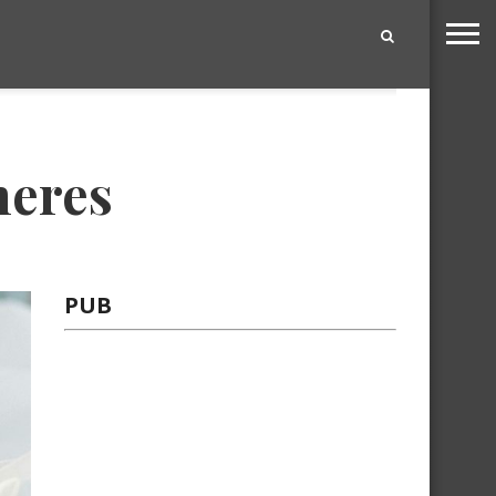
|
heres
PUB