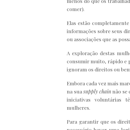
menos do que os trabalhad
comer).
Elas estão completamente 
informações sobre seus di
ou associações que as pos
A exploração destas mulh
consumir muito, rápido e 
ignoram os direitos ou bem
Embora cada vez mais mar
na sua
supply chain
não se 
iniciativas voluntárias
mulheres.
Para garantir que os dire
necessário haver uma leg