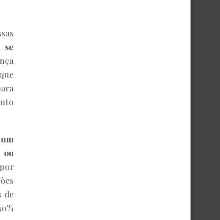
sas
 se
ança
 que
para
ento
 um
 ou
 por
ões
s de
 40%