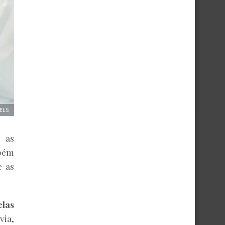
ELS
s as
bém
e as
las
via,