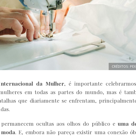
CRÉDITOS: PEX
Internacional da Mulher
, é importante celebrarmo
 mulheres em todas as partes do mundo, mas é tam
atalhas que diariamente se enfrentam, principalment
das.
e permanecem ocultas aos olhos do público e
uma de
a moda
. E, embora não pareça existir uma conexão ób