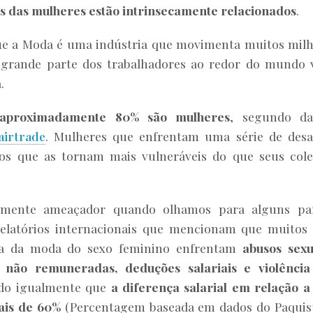
os das mulheres estão intrinsecamente relacionados
.
e a Moda é uma indústria que movimenta muitos mil
 grande parte dos trabalhadores ao redor do mundo 
.
aproximadamente 80% são mulheres
, segundo da
airtrade
. Mulheres que enfrentam uma série de desa
cos que as tornam mais vulneráveis do que seus col
armente ameaçador quando olhamos para alguns paí
 relatórios internacionais que mencionam que muitos
ria da moda do sexo feminino enfrentam
abusos sexu
 não remuneradas, deduções salariais e violência
ndo igualmente que
a diferença salarial em relação 
ais de 60%
(Percentagem baseada em dados do Paquis