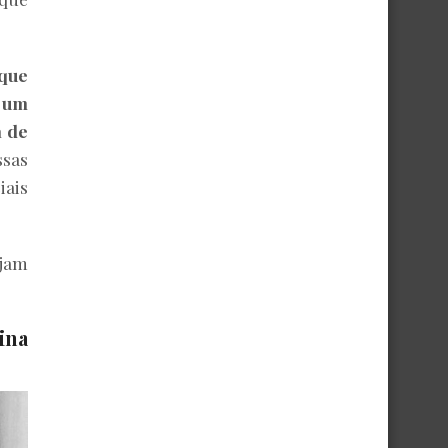
que
m um
a de
ssas
iais
ejam
ina