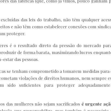
ores das fábricas (que, como já vimos, pouco ganham 
excluídas das leis do trabalho, não têm qualquer aces
reitos e não têm como estabelecer conexões com sindic
sam proteger.
eres é o resultado direto da pressão do mercado par
produzir de forma barata, maximizando lucros enquant
-estar das pessoas.
cas se tenham comprometido a tomarem medidas para
cometam violações de direitos humanos, nem sempre e
 têm sido suficientes para proteger adequadament
itos das mulheres não sejam sacrificados
é urgente açã
islação que responsabilize, mas também é necessário