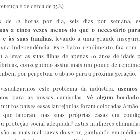
ferença é de cerca de 35%).
 de 12 horas por dia, seis dias por semana, es
as a cinco vezes menos do que o necessário para
 e às suas famílias
, levando a uma grande insegur
 sua independência. Este baixo rendimento faz com
a levar as suas filhas de apenas 10 anos de idade 
fábricas, conseguindo assim mais um pouco de rendim
também por perpetuar o abuso para a próxima geração.
visualizarmos este problema da indústria,
usemos
os para as nossas camisolas.
Vê algum bordado
muitos países essas lantejoulas foram colocadas à mão
s que laboram nas suas próprias casas em condiç
ou proteção social adequada? Estas mulheres chamada
são as mais mal pagas do setor, ganhando em média