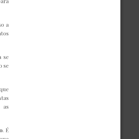
para
so a
atos
a se
o se
 que
stas
e as
o
. É
 que