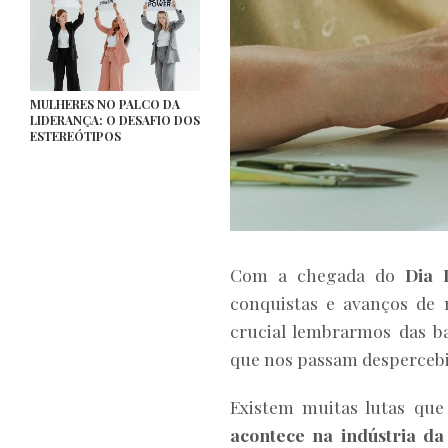
MULHERES NO PALCO DA
LIDERANÇA: O DESAFIO DOS
ESTEREÓTIPOS
Com a chegada do
Dia 
conquistas e avanços de
crucial lembrarmos das b
que nos passam despercebi
Existem muitas lutas qu
acontece na indústria d