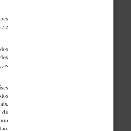
hões
vive
dos
fios
egas
ses
 dos
ais,
 de
a um
tão.