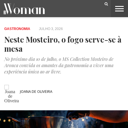
BELEZA
CAPA
LIFESTYLE
MODA
OPINIÃO
PESSOAS
SOCIEDADE
VIDEOS
GASTRONOMIA
JULHO 3, 2026
Neste Mosteiro, o fogo serve-se à
mesa
No próximo dia 10 de julho, o MS Collection Mosteiro de
Arouca convida os amantes da gastronomia a viver uma
experiência única ao ar livre.
JOANA DE OLIVEIRA