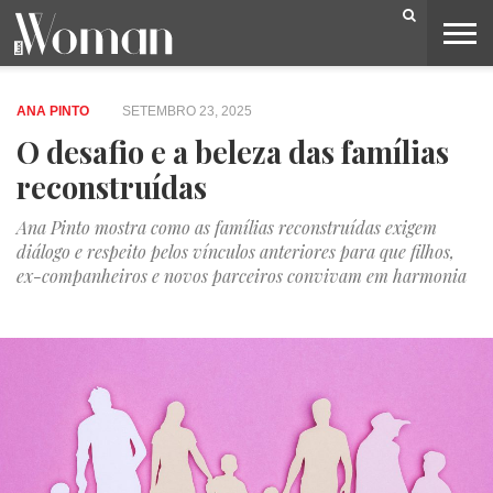
BELEZA
CAPA
LIFESTYLE
MODA
OPINIÃO
PESSOAS
SOCIEDADE
VIDEOS
ANA PINTO
SETEMBRO 23, 2025
O desafio e a beleza das famílias
reconstruídas
Ana Pinto mostra como as famílias reconstruídas exigem
diálogo e respeito pelos vínculos anteriores para que filhos,
ex-companheiros e novos parceiros convivam em harmonia