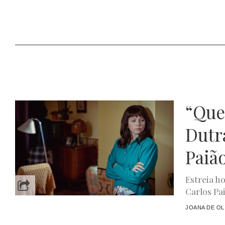
“Quer
Dutr
Paiã
Estreia h
Carlos Pai
JOANA DE OL