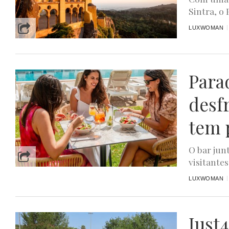
Sintra, o
LUXWOMAN
Para
desf
tem 
O bar jun
visitantes
LUXWOMAN
Just