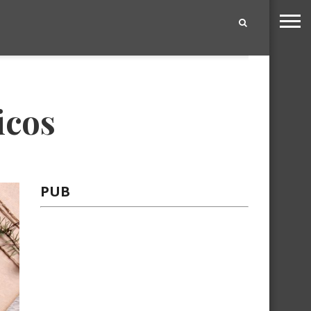
|
icos
PUB