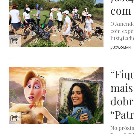
com 
O Amendoe
com exper
Just4Ladie
LUXWOMAN
“Fiq
mais
dobr
“Pat
No próxim