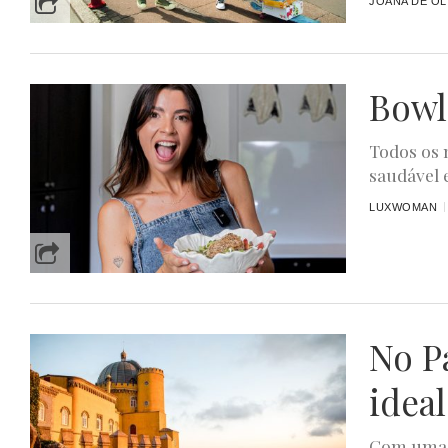
JOANA DE OL
Bowl
Todos os 
saudável 
LUXWOMAN
No Pa
ideal
Com uma v