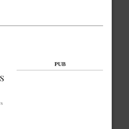
PUB
s
ês