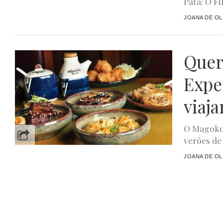
Pata: O F
JOANA DE OL
Quer
Expe
viaja
O Magoko
verões de
JOANA DE OL