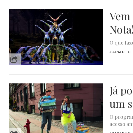
Vem 
Nota
O que faze
JOANA DE OL
Já p
um s
O program
acesso ant