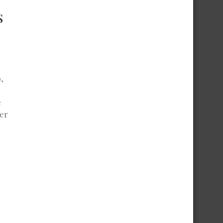
s
,
e
er