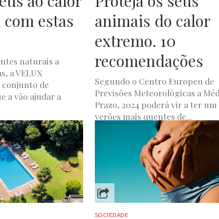
eus ao calor
Proteja os seus
 com estas
animais do calor
extremo. 10
recomendações
entes naturais a
as, a VELUX
Segundo o Centro Europeu de
 conjunto de
Previsões Meteorológicas a Méd
e a vão ajudar a
Prazo, 2024 poderá vir a ter um
verões mais quentes de...
O 24, 2025
JOANA DE OLIVEIRA
JULHO 31, 2024
SOCIEDADE