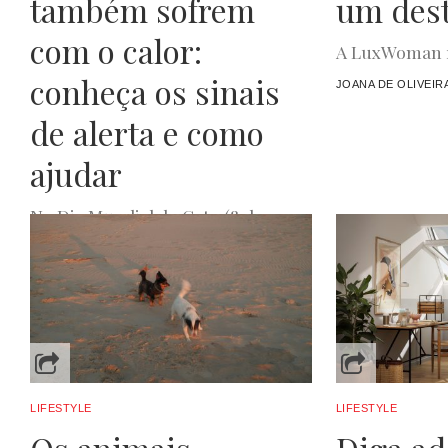
também sofrem
um dest
com o calor:
A LuxWoman r
conheça os sinais
JOANA DE OLIVEIR
de alerta e como
ajudar
No Dia Mundial do Gato (8 de
agosto), a veterinária Joana Valente
ajuda a prevenir e atuar em casos
de desidratação...
LUXWOMAN
AGOSTO 8, 2025
LIFESTYLE
LIFESTYLE