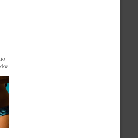
io
 dos