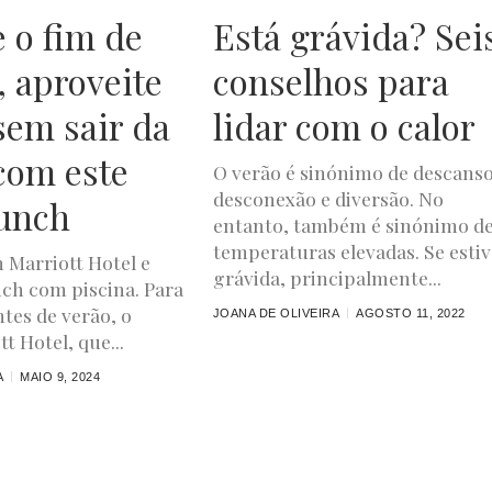
 o fim de
Está grávida? Sei
 aproveite
conselhos para
 sem sair da
lidar com o calor
com este
O verão é sinónimo de descanso
desconexão e diversão. No
unch
entanto, também é sinónimo d
temperaturas elevadas. Se estiv
n Marriott Hotel e
grávida, principalmente...
ch com piscina. Para
tes de verão, o
JOANA DE OLIVEIRA
AGOSTO 11, 2022
t Hotel, que...
A
MAIO 9, 2024