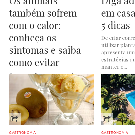
Os animais
Diga ad
também sofrem
em casa
com o calor:
5 dicas
conheça os
De criar corr
utilizar plant
sintomas e saiba
apresenta um
como evitar
estratégias qu
manter o...
Os especialistas recomendam que
LUXWOMAN
JUNH
se ofereçam alimentos frescos e
húmidos, como frutas e legumes
que não prejudiquem os animais, e
que...
LUXWOMAN
JUNHO 26, 2025
GASTRONOMIA
GASTRONOMIA