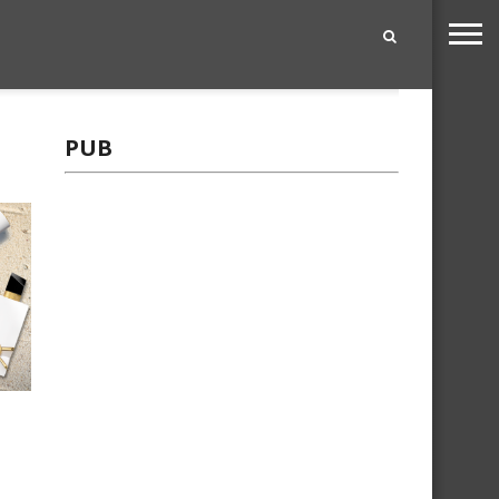
|
PUB