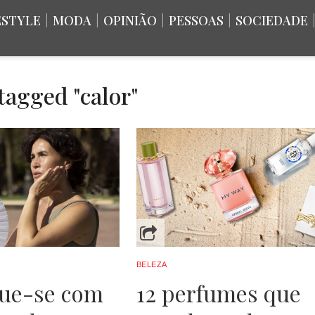
ESTYLE
|
MODA
|
OPINIÃO
|
PESSOAS
|
SOCIEDADE
 tagged "calor"
BELEZA
que-se com
12 perfumes que