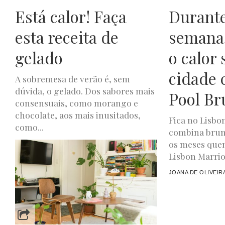
Está calor! Faça
Durante
esta receita de
semana,
gelado
o calor
cidade 
A sobremesa de verão é, sem
dúvida, o gelado. Dos sabores mais
Pool Br
consensuais, como morango e
chocolate, aos mais inusitados,
Fica no Lisbo
como...
combina brun
os meses quen
JOANA DE OLIVEIRA
JULHO 22, 2024
Lisbon Marriot
JOANA DE OLIVEIR