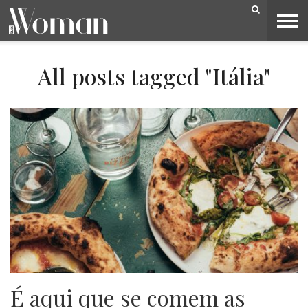
BELEZA
CAPA
LIFESTYLE
MODA
OPINIÃO
PESSOAS
SOCIEDADE
VIDEOS
All posts tagged "Itália"
É aqui que se comem as