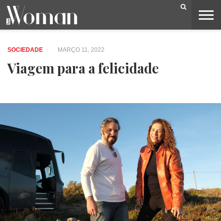
BELEZA
CAPA
LIFESTYLE
MODA
OPINIÃO
PESSOAS
SOCIEDADE
VIDEOS
SOCIEDADE
MARÇO 11, 2022
Viagem para a felicidade