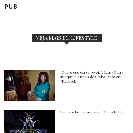
PUB
VEJA MAIS EM LIFESTYLE
“Quero que ela se reveja”: Laura Dutra
interpreta a musa de Carlos Paião em
“Playback”
Vem aí o fim de semana… Tome Nota!