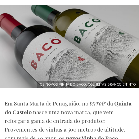
OS NOVOS VINHA DO BACO, COLHEITAS BRANCO E TINTO
Em Santa Marta de Penaguião, no
terroir
da
Quinta
do Castelo
nasce uma nova marca, que vem
reforçar a gama de entrada do produtor.
Provenientes de vinhas a 500 metros de altitude,
com mais de 40 anos, os
novos Vinha do Baco
,