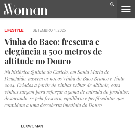
BELEZA
CAPA
LIFESTYLE
MODA
OPINIÃO
PESSOAS
SOCIEDADE
VIDEOS
LIFESTYLE
SETEMBRO 4, 2025
Vinha do Baco: frescura e
elegância a 500 metros de
altitude no Douro
Na histórica Quinta do Castelo, em Santa Marta de
Penaguião, nascem os novos Vinha do Baco Branco e Tinto
2024. Criados a partir de vinhas velhas de altitude, estes
vinhos surgem para reforçar a gama de entrada do produtor,
destacando-se pela frescura, equilíbrio e perfil sedutor que
convidam a uma descoberta imediata do Douro
LUXWOMAN