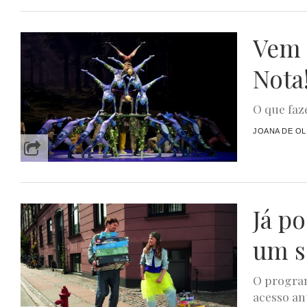
Vem 
Nota
O que faze
JOANA DE OL
Já p
um s
O program
acesso ant