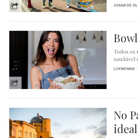
JOANA DE OL
Bowl
Todos os 
saudável 
LUXWOMAN
No Pa
ideal