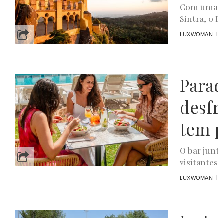
Com uma v
Sintra, o
LUXWOMAN
Para
desf
tem 
O bar jun
visitantes
LUXWOMAN