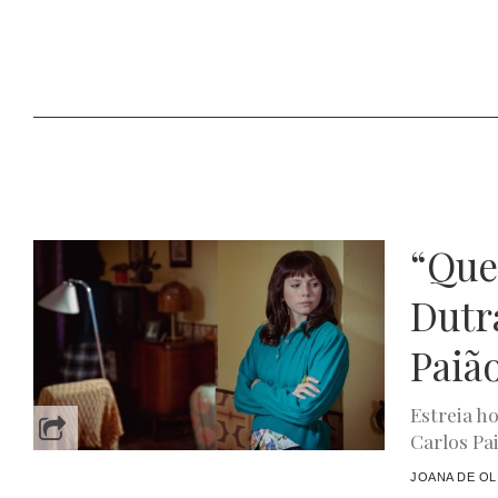
“Quer
Dutr
Paiã
Estreia h
Carlos Pai
JOANA DE OL