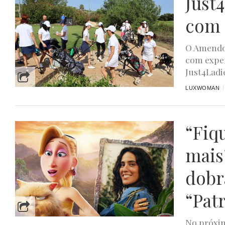
Just
com 
O Amendoe
com exper
Just4Ladie
LUXWOMAN
“Fiq
mais
dobr
“Pat
No próxim