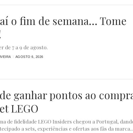
aí o fim de semana… Tome
!
r de 7 a 9 de agosto.
IVEIRA
AGOSTO 6, 2026
ode ganhar pontos ao compr
et LEGO
a de fidelidade LEGO Insiders chegou a Portugal, dand
ecipado a sets, experiências e ofertas aos fãs da marca...