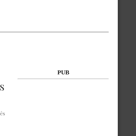
PUB
s
uês