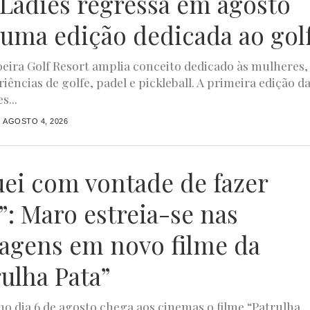
4Ladies regressa em agosto
uma edição dedicada ao gol
ira Golf Resort amplia conceito dedicado às mulheres,
iências de golfe, padel e pickleball. A primeira edição d
s...
AGOSTO 4, 2026
uei com vontade de fazer
”: Maro estreia-se nas
agens em novo filme da
rulha Pata”
o dia 6 de agosto chega aos cinemas o filme “Patrulha