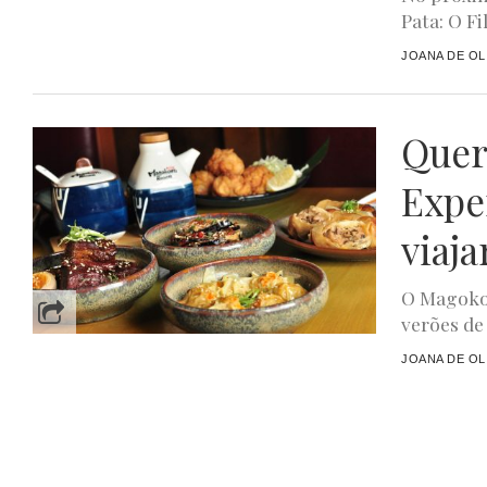
Pata: O F
JOANA DE OL
Quer
Expe
viaja
O Magoko
verões de
JOANA DE OL