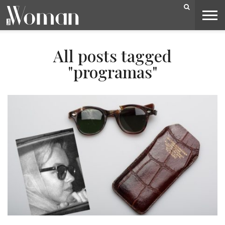
BELEZA
CAPA
LIFESTYLE
MODA
OPINIÃO
PESSOAS
SOCIEDADE
VIDEOS
All posts tagged
"programas"