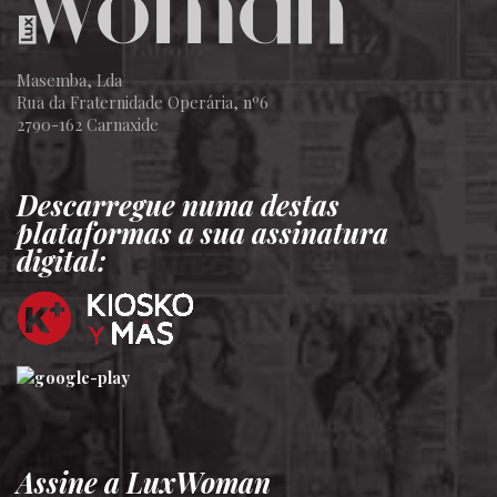
Masemba, Lda
Rua da Fraternidade Operária, nº6
2790-162 Carnaxide
Descarregue numa destas
plataformas a sua assinatura
digital:
Assine a LuxWoman