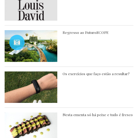
Regresso ao FuturoSCOPE
Os exercícios que faço estão a resultar?
Nesta ementa só há peixe e tudo é fresco