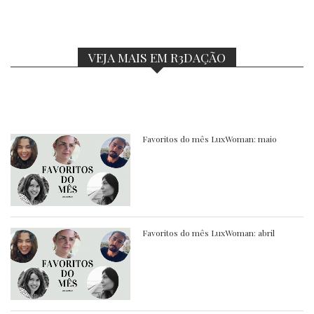
VEJA MAIS EM R3DAÇÃO
Favoritos do mês LuxWoman: maio
Favoritos do mês LuxWoman: abril