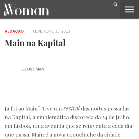
BELEZA
CAPA
LIFESTYLE
MODA
OPINIÃO
PESSOAS
SOCIEDADE
VIDEOS
R3DAÇÃO
FEVEREIRO 15, 2013
Main na Kapital
LUXWOMAN
Já foi ao Main? Tive um
revival
das noites passadas
na Kapital, a emblemática discoteca da 24 de Julho,
em Lisboa, uma avenida que se reinventa a cada dia
que passa. Main é a nova coqueluche da cidade.