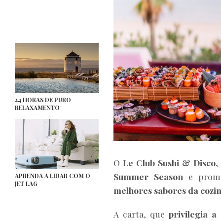
24 HORAS DE PURO
RELAXAMENTO
O
Le Club Sushi & Disco
,
Summer Season
e prome
APRENDA A LIDAR COM O
JET LAG
melhores sabores da cozin
A carta, que
privilegia a