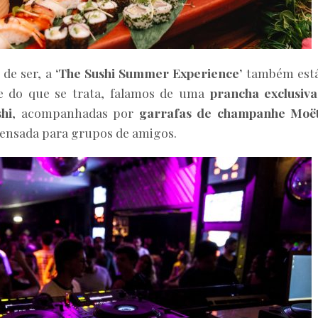
 de ser, a
‘The Sushi Summer Experience’
também est
e do que se trata, falamos de uma
prancha exclusiva
hi
, acompanhadas por
garrafas de champanhe Moë
pensada para grupos de amigos.