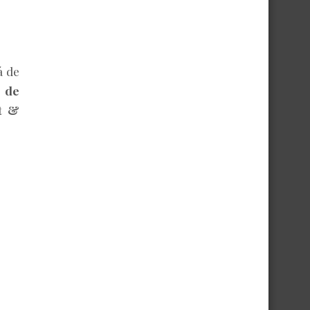
á de
 de
t &