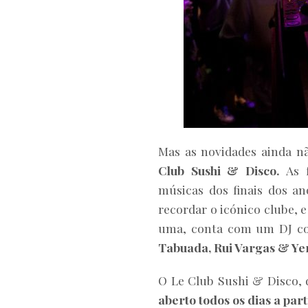
Mas as novidades ainda n
Club Sushi & Disco.
As 
músicas dos finais dos a
recordar o icónico clube, 
uma, conta com um DJ co
Tabuada, Rui Vargas & Y
O Le Club Sushi & Disco, d
aberto todos os dias a part