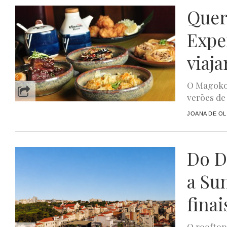
Quer
Expe
viaja
O Magoko
verões de
JOANA DE OL
Do D
a Su
finai
O rooftop