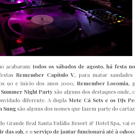
ão acabaram:
todos os sábados de agosto, há festa n
festas
Remember Capítulo V
, para matar saudades
nos 90 e início dos anos 2000,
Remember Locomia
, 
e
Summer Night Party
são alguns dos destaques onde, 
nvidado diferente. A dupla
Mete Cá Sets e os DJs P
en Sung
são alguns dos nomes que fazem parte do cartaz
o Grande Real Santa Eulália Resort & Hotel Spa, vai e
ir das 19h
, e o
serviço de jantar funcionará até à 01h00