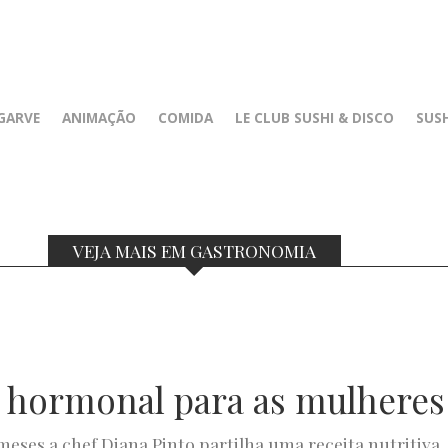
GARVE
ANIMAÇÃO
COMIDA
LE CLUB SUSHI & DISCO
SUSH
VEJA MAIS EM GASTRONOMIA
 hormonal para as mulheres
meses a chef Diana Pinto partilha uma receita nutritiva,