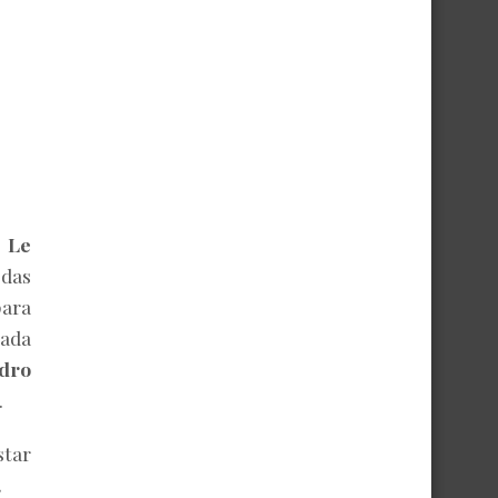
o Le
 das
para
cada
edro
.
star
.