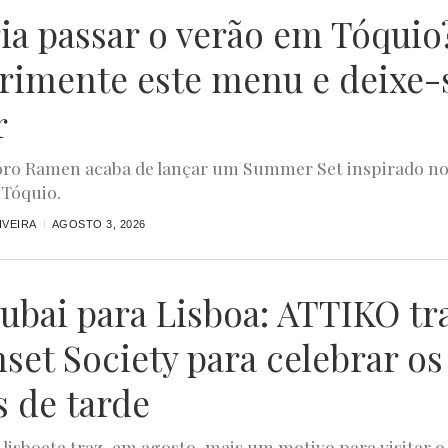
ia passar o verão em Tóquio
rimente este menu e deixe-
r
ro Ramen acaba de lançar um Summer Set inspirado n
 Tóquio.
IVEIRA
AGOSTO 3, 2026
ubai para Lisboa: ATTIKO tr
nset Society para celebrar os
s de tarde
 lisboeta traz, em agosto, mais um motivo para visitar o