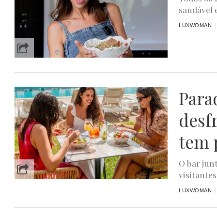
saudável 
LUXWOMAN
Para
desf
tem 
O bar jun
visitantes
LUXWOMAN