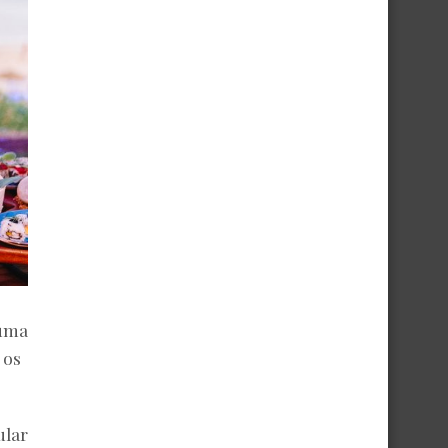
 uma
 os
lar