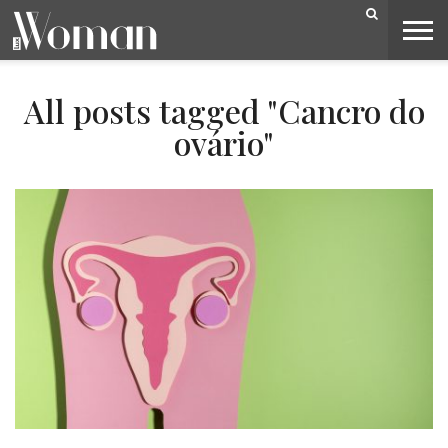
BELEZA
CAPA
LIFESTYLE
MODA
OPINIÃO
PESSOAS
SOCIEDADE
VIDEOS
All posts tagged "Cancro do
ovário"