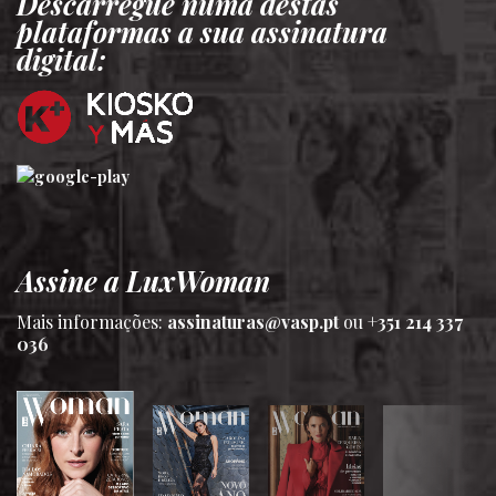
Descarregue numa destas
plataformas a sua assinatura
digital:
Assine a LuxWoman
Mais informações:
assinaturas@vasp.pt
ou
+351 214 337
036