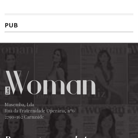
PUB
Masemba, Lda
Rua da Fraternidade Operária, nº6
2790-162 Carnaxide