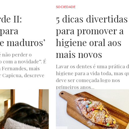
SOCIEDADE
de II:
5 dicas divertidas
para
para promover a
 e maduros’
higiene oral aos
mais novos
é não perder o
 com a novidade”. É
Lavar os dentes é uma prática 
 Fernandes, mais
higiene para a vida toda, mas q
 Capicua, descreve
deve ser começada logo nos
primeiros anos...
A
JUNHO 1, 2022
LUXWOMAN
JUNHO 1, 2022