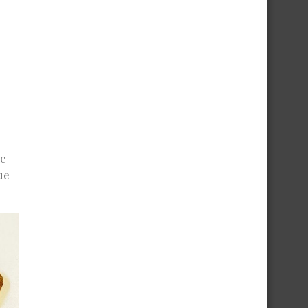
de
ue