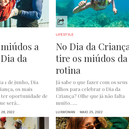
 31, 2022
LIFESTYLE
 miúdos a
No Dia da Crianç
 Dia da
tire os miúdos da
a
rotina
a 1 de junho, Dia
Já sabe o que fazer com os seus
iança, os mais
filhos para celebrar o Dia da
 ter oportunidade de
Criança? Olhe que já não falta
ue será...
muito…...
 28, 2022
LUXWOMAN
MAIO 25, 2022