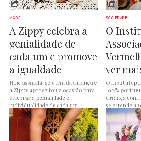
MODA
SOCIEDADE
A Zippy celebra a
O Instit
genialidade de
Associa
cada um e promove
Vermel
a igualdade
ver mai
Hoje assinala-se o Dia da Criança e
O Institutopt
a Zippy aproveitou a ocasião para
100% portuguê
celebrar a genialidade e
Criança com
individualidade de cada um...
se estende a to
LUXWOMAN
JUNHO 1, 2022
LUXWOMAN
JUNH