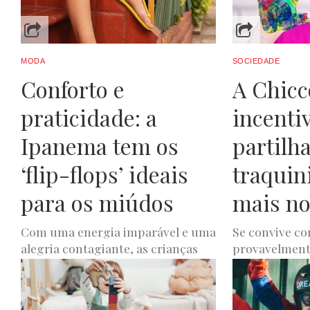
MODA
SOCIEDADE
Conforto e
A Chicc
praticidade: a
incenti
Ipanema tem os
partilh
‘flip-flops’ ideais
traquin
para os miúdos
mais n
Com uma energia imparável e uma
Se convive co
alegria contagiante, as crianças
provavelmente
tornam o mundo mais feliz com a
silêncio por 
sua pureza. Falta um...
logo de segu
um...
LUXWOMAN
MAIO 31, 2022