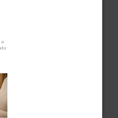
 a
sto
s