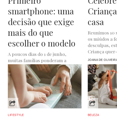
Primeiro
Celebre
smartphone: uma
Criança
decisão que exige
casa
mais do que
Reunimos 10 s
os miúdos a f
escolher o modelo
desculpas, est
Criança quer-s
A poucos dias do 1 de junho,
muitas famílias ponderam a
JOANA DE OLIVEIR
compra do primeiro telemóvel.
Mas, mais do que uma questão...
LUXWOMAN
MAIO 23, 2026
LIFESTYLE
BELEZA