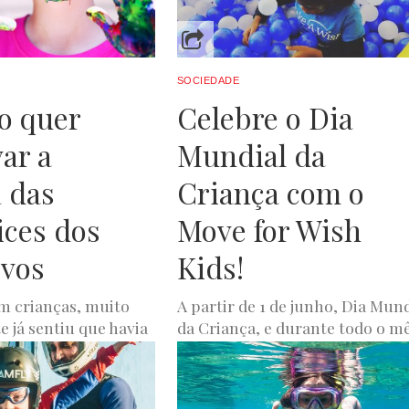
SOCIEDADE
o quer
Celebre o Dia
var a
Mundial da
a das
Criança com o
ices dos
Move for Wish
ovos
Kids!
m crianças, muito
A partir de 1 de junho, Dia Mund
 já sentiu que havia
da Criança, e durante todo o mê
demasiado tempo e,
a Make-A-Wish convida os
ida deparou-se com
portugueses a...
LUXWOMAN
MAIO 31, 2022