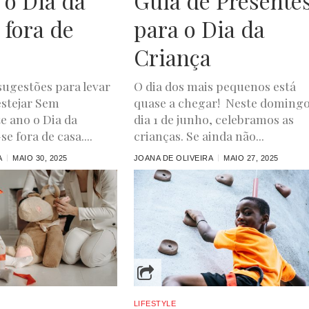
 o Dia da
Guia de Presente
 fora de
para o Dia da
Criança
ugestões para levar
O dia dos mais pequenos está
estejar Sem
quase a chegar! Neste domingo
e ano o Dia da
dia 1 de junho, celebramos as
e fora de casa....
crianças. Se ainda não...
A
MAIO 30, 2025
JOANA DE OLIVEIRA
MAIO 27, 2025
LIFESTYLE