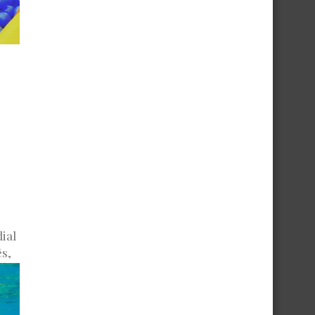
ial
s,