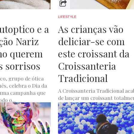
LIFESTYLE
utoptico e a
As crianças vão
ção Nariz
deliciar-se com
ho querem
este croissant da
s sorrisos
Croissanteria
Tradicional
ico, grupo de ótica
s, celebra o Dia da
A Croissanteria Tradicional aca
 uma campanha que
de lançar um croissant totalme
do o...
personalizado para comemorar
O 1, 2022
Dia da Criança. O croissant pod
ser recheado...
LUXWOMAN
MAIO 31, 2022