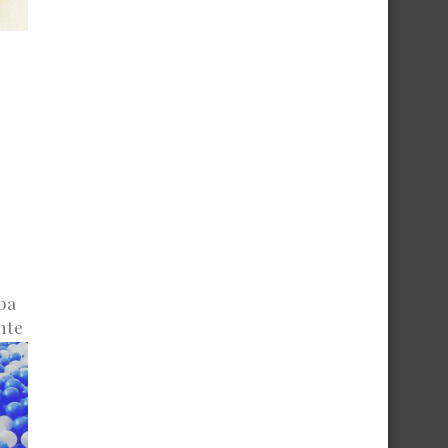
ba
nte
 o
e