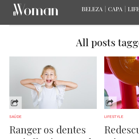
BELEZA
|
CAPA
|
LIF
All posts tagg
SAÚDE
LIFESTYLE
Ranger os dentes
Redesc