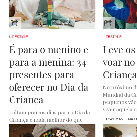
LUXWOMAN
MAIO
LIFESTYLE
LIFESTYLE
É para o menino e
Leve os
para a menina: 34
voar no
presentes para
Crianç
oferecer no Dia da
No próximo di
Mundial da Cr
Criança
pequenos vão
viver aquela q
Faltam poucos dias para o Dia da
Criança e nada melhor do que
LUXWOMAN
MAIO
oferecer um miminho aos seus
filhos neste dia...