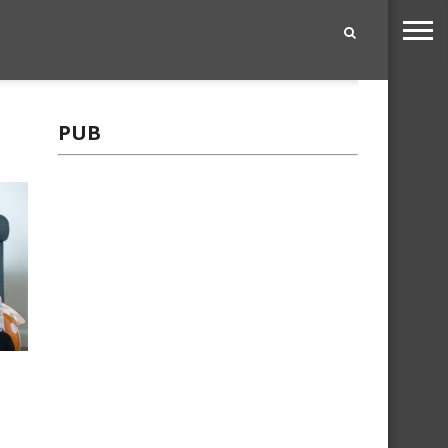
|
PUB