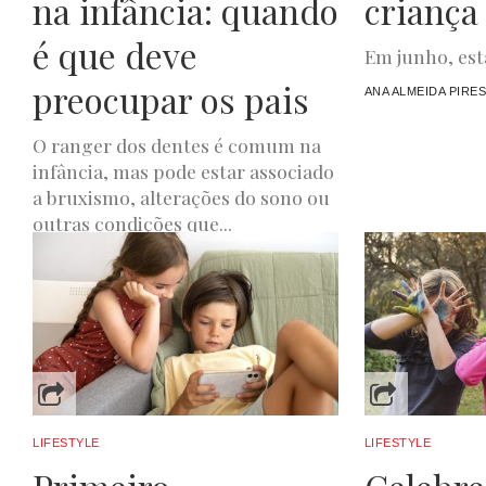
na infância: quando
criança
é que deve
Em junho, esta
preocupar os pais
ANA ALMEIDA PIRE
O ranger dos dentes é comum na
infância, mas pode estar associado
a bruxismo, alterações do sono ou
outras condições que...
JOANA DE OLIVEIRA
JUNHO 1, 2026
LIFESTYLE
LIFESTYLE