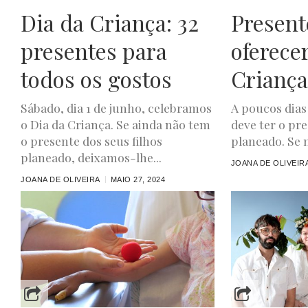
Dia da Criança: 32
Present
presentes para
oferece
todos os gostos
Criança
Sábado, dia 1 de junho, celebramos
A poucos dias 
o Dia da Criança. Se ainda não tem
deve ter o pre
o presente dos seus filhos
planeado. Se n
planeado, deixamos-lhe...
JOANA DE OLIVEIR
JOANA DE OLIVEIRA
MAIO 27, 2024