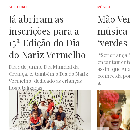
SOCIEDADE
MÚSICA
Já abriram as
Mão Ver
inscrições para a
música 
15ª Edição do Dia
‘verdes
do Nariz Vermelho
“Ser criança 
encantamento
Dia 1 de junho, Dia Mundial da
assim que Ana
Criança, é, também o Dia do Nariz
conhecida por
Vermelho, dedicado às crianças
a...
hospitalizadas
JOANA DE OLIVEIR
ANA ALMEIDA PIRES
MAIO 16, 2023