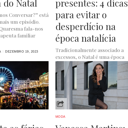
 do Natal
presentes: 4 dicas
para evitar o
mos Conversar?” está
mais um episódio.
desperdício na
 Quaresma fala-nos
época natalícia
rapeuta familiar
Tradicionalmente associado a
A
DEZEMBRO 19, 2023
excessos, o Natal é uma época
onde há tendência a promover
desperdício. No que à comida d
respeito,...
JOANA DE OLIVEIRA
DEZEMBRO 18, 2023
MODA