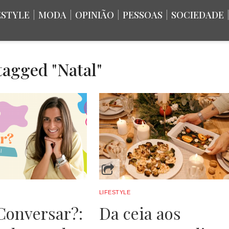
ESTYLE
|
MODA
|
OPINIÃO
|
PESSOAS
|
SOCIEDADE
 tagged "Natal"
LIFESTYLE
Conversar?:
Da ceia aos