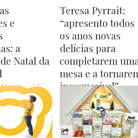
as
Teresa Pyrrait:
es e
“apresento todos
s
os anos novas
as: a
delícias para
 de Natal da
completarem um
l
mesa e a tornare
inesquecível”
elebrações natalícias
mam, a Prénatal
Nasceu no seio de uma família 
a coleção com várias
adorava cozinhar. Desde cedo 
a a família e que...
metia as mãos na massa e se
A
DEZEMBRO 11, 2023
prontificava a...
JOANA DE OLIVEIRA
DEZEMBRO 7, 2023