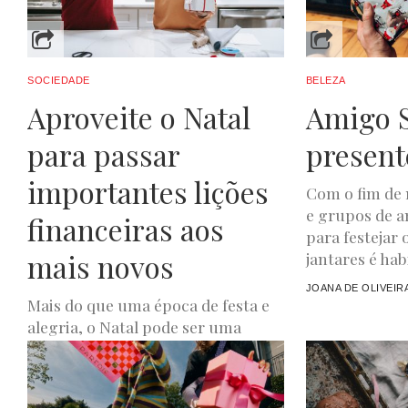
SOCIEDADE
BELEZA
Aproveite o Natal
Amigo S
para passar
present
importantes lições
Com o fim de
e grupos de 
financeiras aos
para festejar 
mais novos
jantares é habi
JOANA DE OLIVEIR
Mais do que uma época de festa e
alegria, o Natal pode ser uma
excelente oportunidade para
promover importantes lições
financeiras...