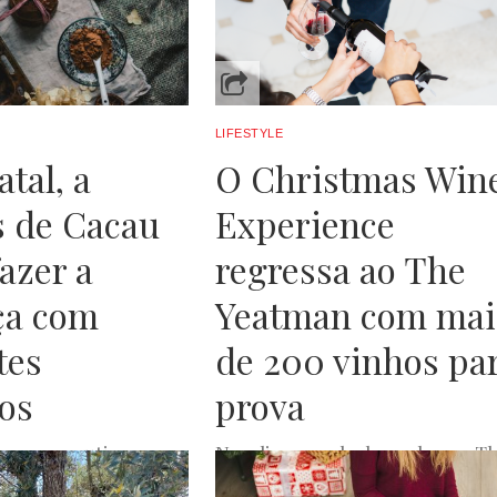
LUXWOMAN
NOVEMBRO 29, 2023
LIFESTYLE
tal, a
O Christmas Win
 de Cacau
Experience
fazer a
regressa ao The
ça com
Yeatman com mai
tes
de 200 vinhos pa
ios
prova
no consecutivo, a
Nos dias 1 e 2 de dezembro, o T
cau junta-se ao IPO
Yeatman Hotel recebe o Christ