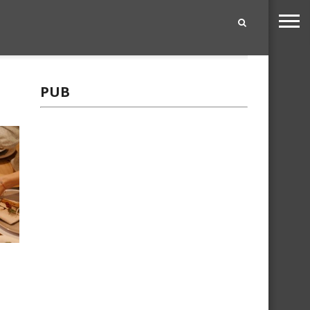
|
PUB