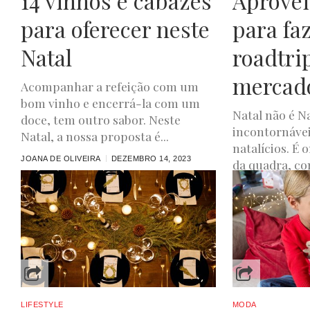
14 vinhos e cabazes
Aproveit
para oferecer neste
para fa
Natal
roadtri
mercado
Acompanhar a refeição com um
bom vinho e encerrá-la com um
Natal não é N
doce, tem outro sabor. Neste
incontornáve
Natal, a nossa proposta é...
natalícios. É 
JOANA DE OLIVEIRA
DEZEMBRO 14, 2023
da quadra, com
JOANA DE OLIVEIR
LIFESTYLE
MODA