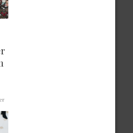
er
m
er
se