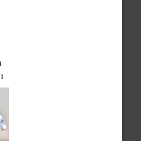
a
m
que
que