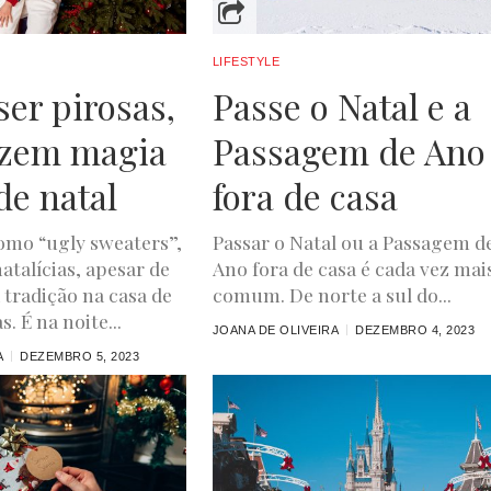
LIFESTYLE
er pirosas,
Passe o Natal e a
azem magia
Passagem de Ano
de natal
fora de casa
omo “ugly sweaters”,
Passar o Natal ou a Passagem d
atalícias, apesar de
Ano fora de casa é cada vez mai
á tradição na casa de
comum. De norte a sul do...
. É na noite...
JOANA DE OLIVEIRA
DEZEMBRO 4, 2023
A
DEZEMBRO 5, 2023