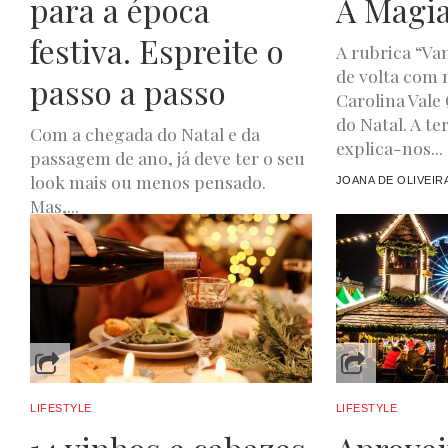
para a época
A Magia
festiva. Espreite o
A rubrica “Va
de volta com 
passo a passo
Carolina Vale
do Natal. A te
Com a chegada do Natal e da
explica-nos...
passagem de ano, já deve ter o seu
look mais ou menos pensado.
JOANA DE OLIVEIR
Mas,...
JOANA DE OLIVEIRA
DEZEMBRO 19, 2023
LIFESTYLE
LIFESTYLE