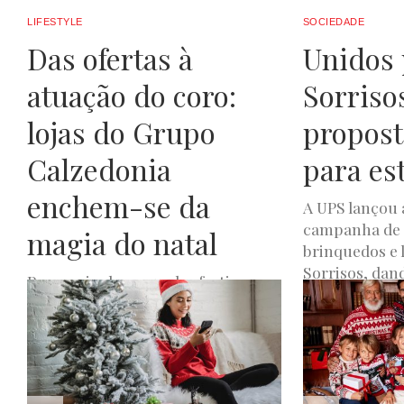
LIFESTYLE
SOCIEDADE
Das ofertas à
Unidos 
atuação do coro:
Sorrisos
lojas do Grupo
propost
Calzedonia
para es
enchem-se da
A UPS lançou 
campanha de 
magia do natal
brinquedos e 
Sorrisos, dan
Para assinalar a quadra festiva, o
sua...
Grupo Calzedonia apresenta o seu
Christmas Market. Hoje, dia 7 de
LUXWOMAN
DEZE
dezembro, entre as 16h00...
JOANA DE OLIVEIRA
DEZEMBRO 7, 2023