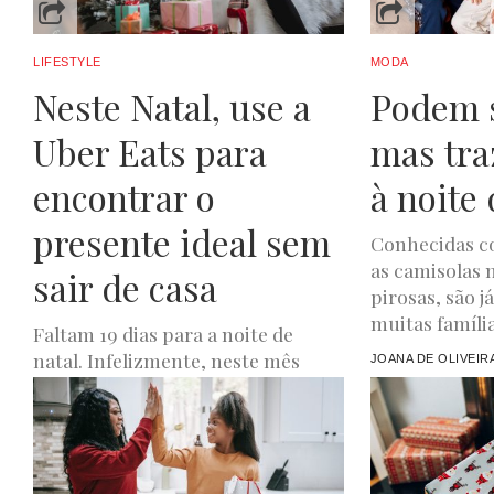
LIFESTYLE
MODA
Neste Natal, use a
Podem s
Uber Eats para
mas tr
encontrar o
à noite 
presente ideal sem
Conhecidas c
as camisolas n
sair de casa
pirosas, são j
muitas famílias
Faltam 19 dias para a noite de
natal. Infelizmente, neste mês
JOANA DE OLIVEIR
atarefado, nem todos temos tempo
ou disponibilidade para perder
um...
LUXWOMAN
DEZEMBRO 5, 2023