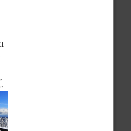
m
o
ez
 é
o