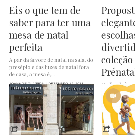
Eis o que tem de
Propost
saber para ter uma
elegant
mesa de natal
escolha
perfeita
divertid
coleção
A par da árvore de natal na sala, do
presépio e das luzes de natal fora
Prénata
de casa, a mesa é,...
Dedicada às c
JOANA DE OLIVEIRA
DEZEMBRO 12, 2023
que se aproxi
apresenta um
ideias para tod
JOANA DE OLIVEIR