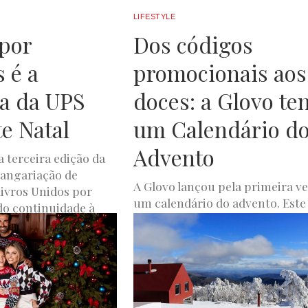
LIFESTYLE
por
Dos códigos
 é a
promocionais aos
a da UPS
doces: a Glovo te
te Natal
um Calendário d
Advento
a terceira edição da
angariação de
A Glovo lançou pela primeira v
livros Unidos por
um calendário do advento. Este
do continuidade à
um produto limitado e exclusiv
para este Natal, feito...
MBRO 6, 2023
LUXWOMAN
DEZEMBRO 6, 2023