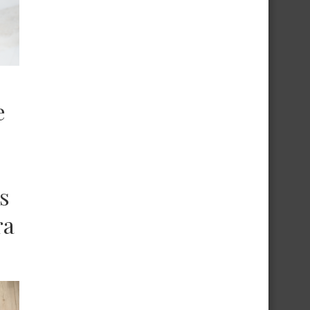
e
s
ra
he
mas