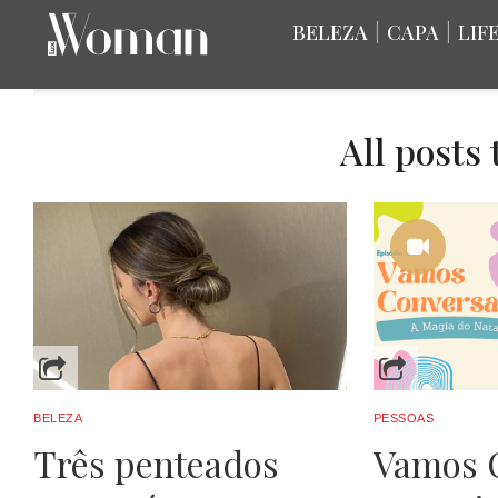
BELEZA
|
CAPA
|
LIF
All posts
BELEZA
PESSOAS
Três penteados
Vamos 