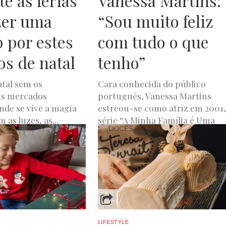
e as férias
Vanessa Martins:
zer uma
“Sou muito feliz
p por estes
com tudo o que
s de natal
tenho”
atal sem os
Cara conhecida do público
is mercados
português, Vanessa Martins
onde se vive a magia
estreou-se como atriz em 2001,
 as luzes, as...
série “A Minha Família é Uma
Animação”. Porém,...
A
DEZEMBRO 13, 2023
JOANA DE OLIVEIRA
DEZEMBRO 12, 2023
LIFESTYLE