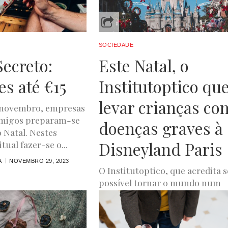
SOCIEDADE
ecreto:
Este Natal, o
es até €15
Institutoptico qu
levar crianças co
 novembro, empresas
amigos preparam-se
doenças graves à
o Natal. Nestes
Disneyland Paris
tual fazer-se o...
A
NOVEMBRO 29, 2023
O Institutoptico, que acredita s
possível tornar o mundo num
espaço mais digno e justo para 
viver, comprometeu-se em
marcar...