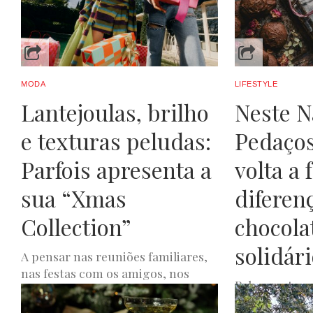
JOANA DE OLIVEIRA
NOVEMBRO 30, 2023
MODA
LIFESTYLE
Lantejoulas, brilho
Neste Na
e texturas peludas:
Pedaços
Parfois apresenta a
volta a 
sua “Xmas
diferen
Collection”
chocola
solidár
A pensar nas reuniões familiares,
nas festas com os amigos, nos
Pelo quarto a
almoços ou jantares de negócios,
Pedaços de Ca
para passar o Natal em...