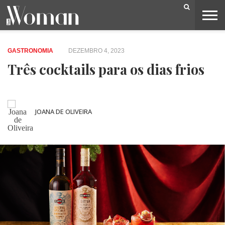
BELEZA
CAPA
LIFESTYLE
MODA
OPINIÃO
PESSOAS
SOCIEDADE
VIDEOS
GASTRONOMIA
DEZEMBRO 4, 2023
Três cocktails para os dias frios
JOANA DE OLIVEIRA