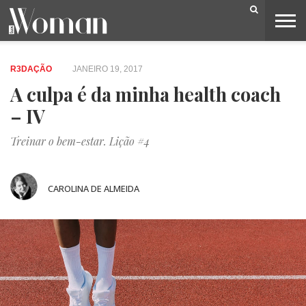
BELEZA
CAPA
LIFESTYLE
MODA
OPINIÃO
PESSOAS
SOCIEDADE
VIDEOS
R3DAÇÃO
JANEIRO 19, 2017
A culpa é da minha health coach
– IV
Treinar o bem-estar. Lição #4
CAROLINA DE ALMEIDA