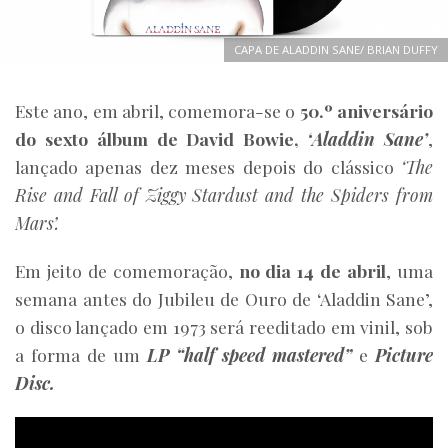
CAPA DE ALADDIN SANE/ BRIAN DUFFY
Este ano, em abril, comemora-se o
50.º aniversário
do sexto álbum de David Bowie,
‘Aladdin Sane’
,
lançado apenas dez meses depois do clássico
‘The
Rise and Fall of Ziggy Stardust and the Spiders from
Mars’.
Em jeito de comemoração,
no dia 14 de abril
, uma
semana antes do Jubileu de Ouro de ‘Aladdin Sane’,
o disco lançado em 1973 será reeditado em vinil, sob
a forma de um
LP “half speed mastered”
e
Picture
Disc.