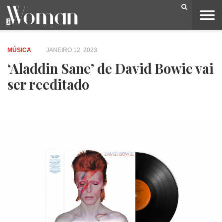
BELEZA
CAPA
LIFESTYLE
MODA
OPINIÃO
PESSOAS
SOCIEDADE
VIDEOS
MÚSICA
JANEIRO 12, 2023
‘Aladdin Sane’ de David Bowie vai
ser reeditado