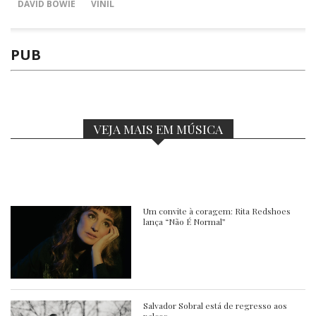
DAVID BOWIE
VINIL
PUB
VEJA MAIS EM MÚSICA
Um convite à coragem: Rita Redshoes
lança “Não É Normal”
Salvador Sobral está de regresso aos
palcos