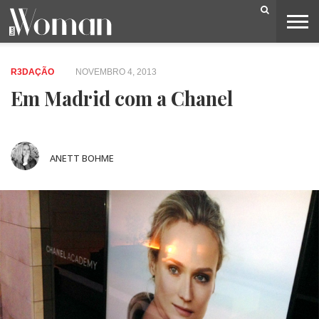
BELEZA
CAPA
LIFESTYLE
MODA
OPINIÃO
PESSOAS
SOCIEDADE
VIDEOS
R3DAÇÃO
NOVEMBRO 4, 2013
Em Madrid com a Chanel
ANETT BOHME