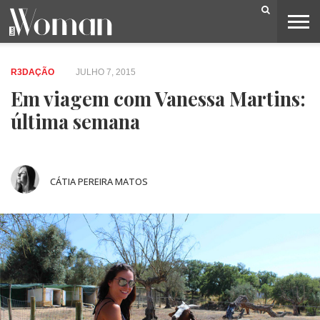
BELEZA
CAPA
LIFESTYLE
MODA
OPINIÃO
PESSOAS
SOCIEDADE
VIDEOS
R3DAÇÃO
JULHO 7, 2015
Em viagem com Vanessa Martins:
última semana
CÁTIA PEREIRA MATOS