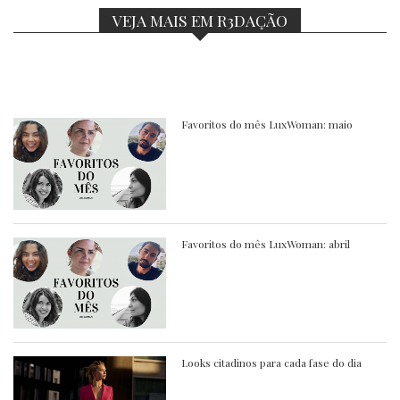
VEJA MAIS EM R3DAÇÃO
Favoritos do mês LuxWoman: maio
Favoritos do mês LuxWoman: abril
Looks citadinos para cada fase do dia