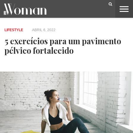
BELEZA
CAPA
LIFESTYLE
MODA
OPINIÃO
PESSOAS
SOCIEDADE
VIDEOS
LIFESTYLE
ABRIL 6, 2022
5 exercícios para um pavimento
pélvico fortalecido