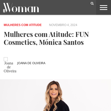
BELEZA
CAPA
LIFESTYLE
MODA
OPINIÃO
PESSOAS
SOCIEDADE
VIDEOS
MULHERES COM ATITUDE
NOVEMBRO 4, 2024
Mulheres com Atitude: FUN
Cosmetics, Mónica Santos
JOANA DE OLIVEIRA