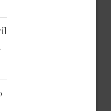
il
,
o