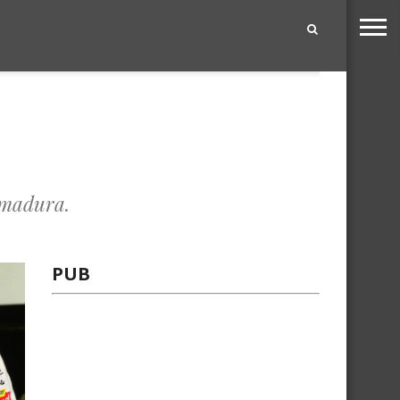
|
emadura.
PUB