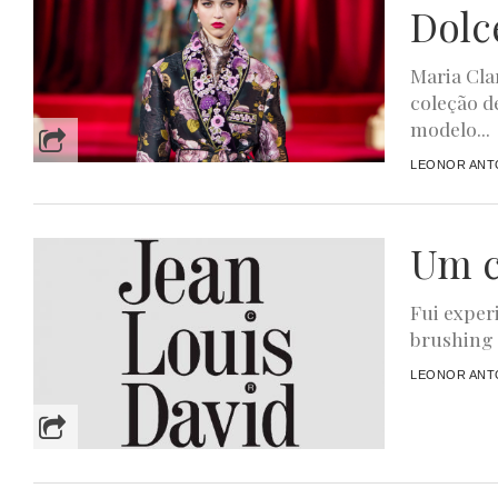
Dolc
Maria Cla
coleção d
modelo...
LEONOR ANTO
Um c
Fui exper
brushing 
LEONOR ANTO