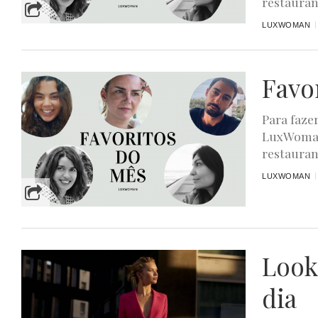
restauran
LUXWOMAN
Favo
Para faze
LuxWoman,
restauran
LUXWOMAN
Look
dia