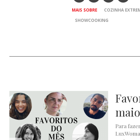
MAIS SOBRE
COZINHA EXTRE
SHOWCOOKING
Favo
mai
Para faze
LuxWoman,