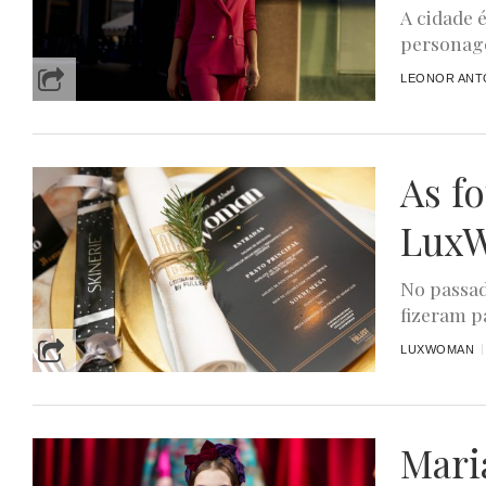
A cidade 
personage
LEONOR ANTO
As f
LuxW
No passad
fizeram p
LUXWOMAN
Maria