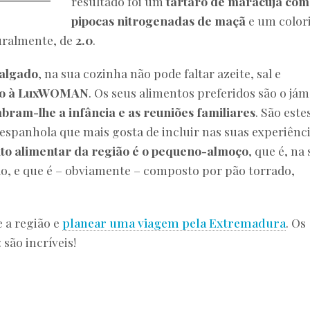
resultado foi um
tártaro de maracujá com
pipocas nitrogenadas de maçã
e um color
uralmente, de
2.0
.
Salgado
, na sua cozinha não pode faltar azeite, sal e
ivo à LuxWOMAN
. Os seus alimentos preferidos são o já
bram-lhe a infância e as reuniões familiares
. São este
spanhola que mais gosta de incluir nas suas experiênci
ito alimentar da região é o pequeno-almoço
, que é, na
o, e que é – obviamente – composto por pão torrado,
e a região e
planear uma viagem pela Extremadura
. Os
 são incríveis!