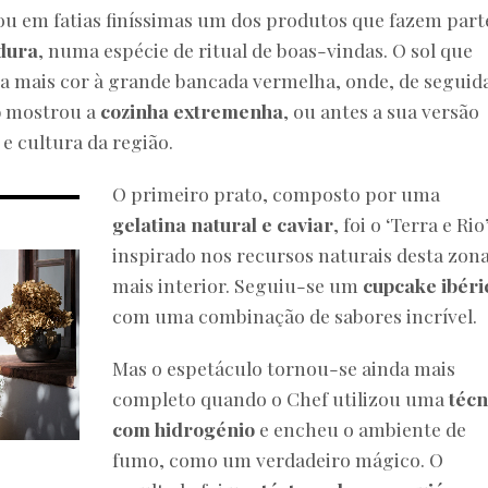
tou em fatias finíssimas um dos produtos que fazem part
dura
, numa espécie de ritual de boas-vindas. O sol que
da mais cor à grande bancada vermelha, onde, de seguida
o
mostrou a
cozinha extremenha
, ou antes a sua versão
e cultura da região.
O primeiro prato, composto por uma
gelatina natural e caviar
, foi o ‘Terra e Rio’
inspirado nos recursos naturais desta zon
mais interior. Seguiu-se um
cupcake ibéri
com uma combinação de sabores incrível.
Mas o espetáculo tornou-se ainda mais
completo quando o Chef utilizou uma
técn
com hidrogénio
e encheu o ambiente de
fumo, como um verdadeiro mágico. O