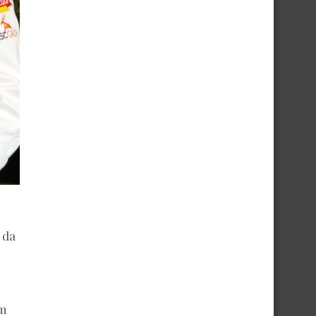
 da
om