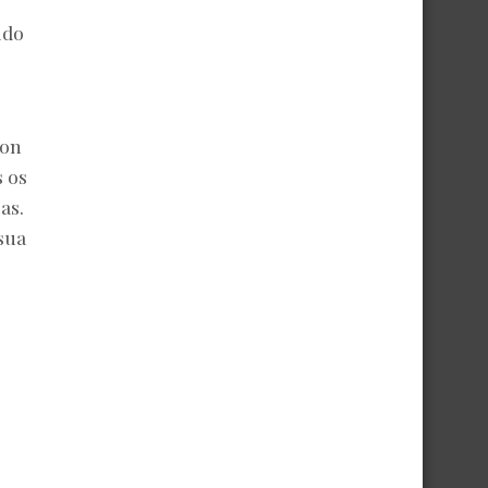
ido
mon
s os
as.
 sua