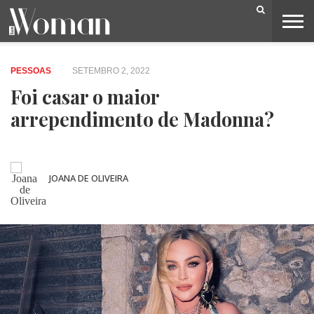
BELEZA
CAPA
LIFESTYLE
MODA
OPINIÃO
PESSOAS
SOCIEDADE
VIDEOS
PESSOAS
SETEMBRO 2, 2022
Foi casar o maior
arrependimento de Madonna?
JOANA DE OLIVEIRA